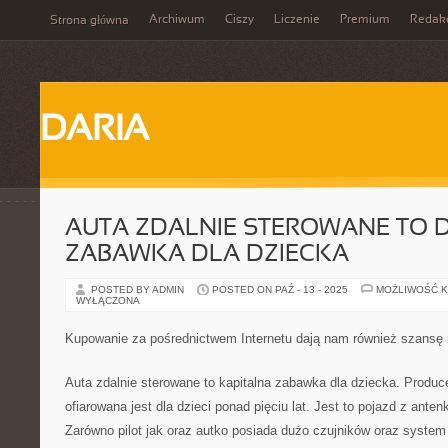
Archiwum
Ciszy
Liczenie
Premium
Redak
Strona główna
DARIA
AUTA ZDALNIE STEROWANE TO
ZABAWKA DLA DZIECKA
POSTED BY ADMIN
POSTED ON PAŹ - 13 - 2025
MOŻLIWOŚĆ 
WYŁĄCZONA
Kupowanie za pośrednictwem Internetu dają nam również szansę 
Auta zdalnie sterowane to kapitalna zabawka dla dziecka. Produ
ofiarowana jest dla dzieci ponad pięciu lat. Jest to pojazd z ante
Zarówno pilot jak oraz autko posiada dużo czujników oraz system