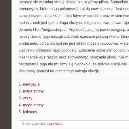
poruszy się w żadną stronę dopóki nie użyjemy pilota. Samochód 
terenowych, które mogą pokonywać każdą nawierzchnię. Jest on
szablonowymi paluszkami. Jest łatwe w obsłudze oraz w sterowaniu
Jedna z nich jest gaz a druga służy do skręcania lewo, prawo. U
domenę http://megazakup.pl. Prędkość jaką ma prawo osiągnąć au
należy dawać tego rodzaju zabawek dzieciom poniżej wieku, który
producenta, bo samochód nie jest lekki i może spowodować wiele 
wszystko przenosić oraz podnosić. Zrzucenie sobie samochodu n
niezmiernie wystraszyć oraz spowodować obrażenia głowy. Nie 
następstwie tego nie musimy się niepokoić, że połknie cokolwiek.
doskonały pomysł na rozmaitego rodzaju okazję.
1.
nawigacja
2.
mapa strony
3.
wpisy
4.
mapa strony
5.
felietony
CATEGORIES:
TĘSKNOTA