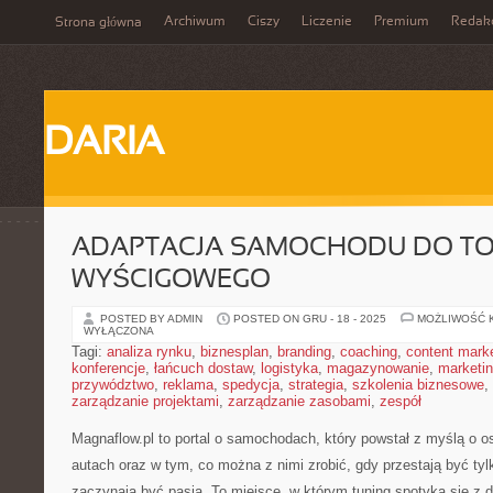
Archiwum
Ciszy
Liczenie
Premium
Redak
Strona główna
DARIA
ADAPTACJA SAMOCHODU DO T
WYŚCIGOWEGO
POSTED BY ADMIN
POSTED ON GRU - 18 - 2025
MOŻLIWOŚĆ 
WYŁĄCZONA
Tagi:
analiza rynku
,
biznesplan
,
branding
,
coaching
,
content mark
konferencje
,
łańcuch dostaw
,
logistyka
,
magazynowanie
,
marketi
przywództwo
,
reklama
,
spedycja
,
strategia
,
szkolenia biznesowe
,
zarządzanie projektami
,
zarządzanie zasobami
,
zespół
Magnaflow.pl to portal o samochodach, który powstał z myślą o
autach oraz w tym, co można z nimi zrobić, gdy przestają być tyl
zaczynają być pasją. To miejsce, w którym tuning spotyka się z