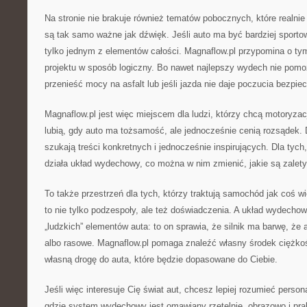
Na stronie nie brakuje również tematów pobocznych, które realni
są tak samo ważne jak dźwięk. Jeśli auto ma być bardziej sporto
tylko jednym z elementów całości. Magnaflow.pl przypomina o ty
projektu w sposób logiczny. Bo nawet najlepszy wydech nie pomoże,
przenieść mocy na asfalt lub jeśli jazda nie daje poczucia bezpie
Magnaflow.pl jest więc miejscem dla ludzi, którzy chcą motoryzacj
lubią, gdy auto ma tożsamość, ale jednocześnie cenią rozsądek. 
szukają treści konkretnych i jednocześnie inspirujących. Dla tych
działa układ wydechowy, co można w nim zmienić, jakie są zalety
To także przestrzeń dla tych, którzy traktują samochód jak coś wi
to nie tylko podzespoły, ale też doświadczenia. A układ wydecho
„ludzkich” elementów auta: to on sprawia, że silnik ma barwę, że 
albo rasowe. Magnaflow.pl pomaga znaleźć własny środek ciężkoś
własną drogę do auta, które będzie dopasowane do Ciebie.
Jeśli więc interesuje Cię świat aut, chcesz lepiej rozumieć person
gdzie system wydechowy jest omawiany rzetelnie, obrazowo i prak