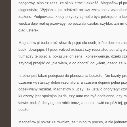
napędowy, albo czujesz, że silnik stracił lekkość, Magnaflow.pl 
diagnostykę. Wyjaśnia, jak odróżnić objawy związane z wydechem
zapłonu. Podpowiada, kiedy przyczyną może być pęknięcie, a kie
wiedza daje realną przewagę, bo pozwala działać szybko, zanim 
ciąg usterek.
Magnaflow.pl buduje też słownik pojęć dla osób, które dopiero zac
back, downpipe, H-pipe, valved exhaust czy resonated potrafią br
tłumaczy te pojęcia, pokazuje ich sens i konsekwencje, dzięki 
szybciej przejść od „nie wiem, o co chodzi” do „wiem, czego szuk
Istotne jest także podejście do planowania budżetu. Nie każdy pr
Czasem wystarczy dobór rezonatora, a czasem dopiero pełna prz
oczekiwany rezultat. Magnaflow.pl uczy, jak ustalić priorytety: cz
kluczowy jest spokojna jazda, czy auto ma być codzienne, czy ra
łatwiej podjąć decyzję, co robić teraz, a co zostawić na później, 
budżet.
Magnaflow.pl pokazuje również, że tuning to proces, a nie jedno