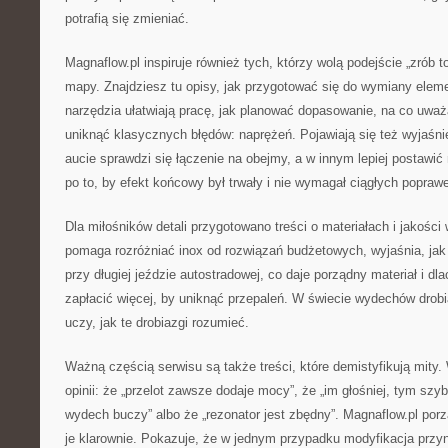
potrafią się zmieniać.
Magnaflow.pl inspiruje również tych, którzy wolą podejście „zrób t
mapy. Znajdziesz tu opisy, jak przygotować się do wymiany elem
narzędzia ułatwiają pracę, jak planować dopasowanie, na co uważ
uniknąć klasycznych błędów: naprężeń. Pojawiają się też wyjaśn
aucie sprawdzi się łączenie na obejmy, a w innym lepiej postawić
po to, by efekt końcowy był trwały i nie wymagał ciągłych popraw
Dla miłośników detali przygotowano treści o materiałach i jakości
pomaga rozróżniać inox od rozwiązań budżetowych, wyjaśnia, jak
przy długiej jeździe autostradowej, co daje porządny materiał i d
zapłacić więcej, by uniknąć przepaleń. W świecie wydechów drobia
uczy, jak te drobiazgi rozumieć.
Ważną częścią serwisu są także treści, które demistyfikują mity. 
opinii: że „przelot zawsze dodaje mocy”, że „im głośniej, tym szyb
wydech buczy” albo że „rezonator jest zbędny”. Magnaflow.pl porz
je klarownie. Pokazuje, że w jednym przypadku modyfikacja przy