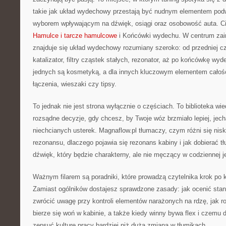
takie jak układ wydechowy przestają być nudnym elementem podw
wyborem wpływającym na dźwięk, osiągi oraz osobowość auta. Ci
Hamulce i tarcze hamulcowe
i Końcówki wydechu. W centrum zai
znajduje się układ wydechowy rozumiany szeroko: od przedniej c
katalizator, filtry cząstek stałych, rezonator, aż po końcówkę wyde
jednych są kosmetyką, a dla innych kluczowym elementem całości: 
łączenia, wieszaki czy tipsy.
To jednak nie jest strona wyłącznie o częściach. To biblioteka w
rozsądne decyzje, gdy chcesz, by Twoje wóz brzmiało lepiej, jecha
niechcianych usterek. Magnaflow.pl tłumaczy, czym różni się nis
rezonansu, dlaczego pojawia się rezonans kabiny i jak dobierać 
dźwięk, który będzie charakterny, ale nie męczący w codziennej j
Ważnym filarem są poradniki, które prowadzą czytelnika krok po 
Zamiast ogólników dostajesz sprawdzone zasady: jak ocenić sta
zwrócić uwagę przy kontroli elementów narażonych na rdzę, jak 
bierze się woń w kabinie, a także kiedy winny bywa flex i czemu 
zepsuć kulturę pracy bardziej niż duża zmiana w tłumikach.