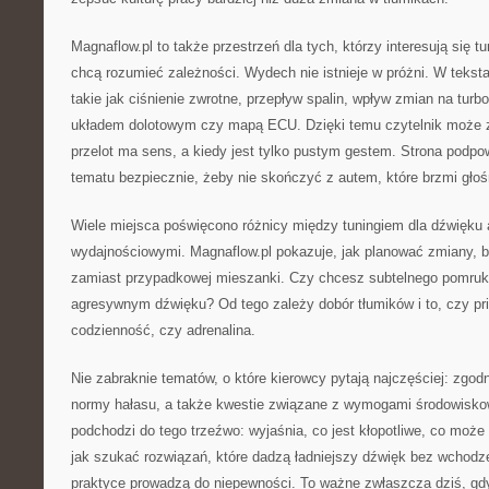
Magnaflow.pl to także przestrzeń dla tych, którzy interesują się
chcą rozumieć zależności. Wydech nie istnieje w próżni. W teksta
takie jak ciśnienie zwrotne, przepływ spalin, wpływ zmian na turb
układem dolotowym czy mapą ECU. Dzięki temu czytelnik może z
przelot ma sens, a kiedy jest tylko pustym gestem. Strona podpow
tematu bezpiecznie, żeby nie skończyć z autem, które brzmi głośn
Wiele miejsca poświęcono różnicy między tuningiem dla dźwięku
wydajnościowymi. Magnaflow.pl pokazuje, jak planować zmiany, b
zamiast przypadkowej mieszanki. Czy chcesz subtelnego pomru
agresywnym dźwięku? Od tego zależy dobór tłumików i to, czy pr
codzienność, czy adrenalina.
Nie zabraknie tematów, o które kierowcy pytają najczęściej: zgod
normy hałasu, a także kwestie związane z wymogami środowisko
podchodzi do tego trzeźwo: wyjaśnia, co jest kłopotliwe, co może
jak szukać rozwiązań, które dadzą ładniejszy dźwięk bez wchodze
praktyce prowadzą do niepewności. To ważne zwłaszcza dziś, gdy