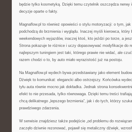
będzie tylko kosmetyką. Dzięki temu czytelnik oszczędza nerwy i
decyzje oparte o fakty.
Magnaflow.pl to również opowieści o stylu motoryzacji: o tym, jak
podchodzą do brzmienia i wyglądu. Inaczej myśli kierowca, który 
weekendowych wyjazdów, inaczej ktoś, kto jeździ po torze, a jesz
Strona pokazuje te różnice i uczy dopasowywać modyfikacje do 
najlepszym tuningiem jest taki, którego prawie nie widać, ale czu
razem chodzi o to, by auto miało wyrazistość już na postoju.
Na Magnaflow.pl wydech bywa przedstawiany jako element budow
Dźwięk to komunikat: elegancki albo ostrzejszy. Końcówka wydech
tyłu auta równie mocno jak dokładka. Jednak strona konsekwentn
efekt to nie przesada, tylko równowaga. Dzięki temu treści trafiaj
chcą delikatnego „lepszego brzmienia”, jak i do tych, którzy szukaj
prawdziwego zdarzenia.
W serwisie znajdziesz także podejście „od problemu do rozwiązani
zaczęło dziwnie rezonować, pojawił się metaliczny dźwięk, wzrosł