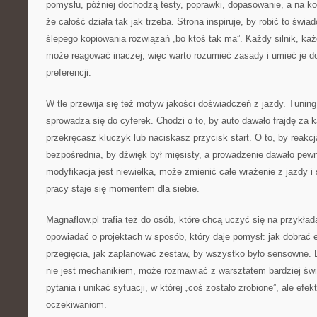
pomysłu, później dochodzą testy, poprawki, dopasowanie, a na ko
że całość działa tak jak trzeba. Strona inspiruje, by robić to świad
ślepego kopiowania rozwiązań „bo ktoś tak ma”. Każdy silnik, ka
może reagować inaczej, więc warto rozumieć zasady i umieć je 
preferencji.
W tle przewija się też motyw jakości doświadczeń z jazdy. Tunin
sprowadza się do cyferek. Chodzi o to, by auto dawało frajdę za
przekręcasz kluczyk lub naciskasz przycisk start. O to, by reakcj
bezpośrednia, by dźwięk był mięsisty, a prowadzenie dawało pewn
modyfikacja jest niewielka, może zmienić całe wrażenie z jazdy i 
pracy staje się momentem dla siebie.
Magnaflow.pl trafia też do osób, które chcą uczyć się na przykład
opowiadać o projektach w sposób, który daje pomysł: jak dobrać 
przegięcia, jak zaplanować zestaw, by wszystko było sensowne. D
nie jest mechanikiem, może rozmawiać z warsztatem bardziej św
pytania i unikać sytuacji, w której „coś zostało zrobione”, ale ef
oczekiwaniom.