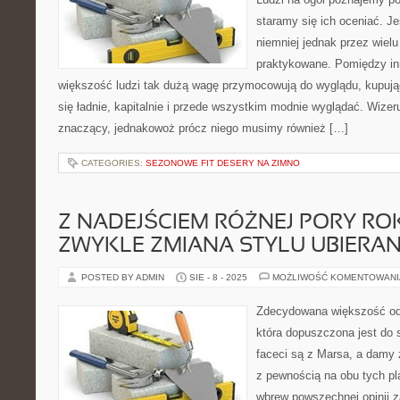
staramy się ich oceniać. J
niemniej jednak przez wielu 
praktykowane. Pomiędzy in
większość ludzi tak dużą wagę przymocowują do wyglądu, kupując
się ładnie, kapitalnie i przede wszystkim modnie wyglądać. Wizeru
znaczący, jednakowoż prócz niego musimy również […]
CATEGORIES:
SEZONOWE FIT DESERY NA ZIMNO
Z NADEJŚCIEM RÓŻNEJ PORY ROK
ZWYKLE ZMIANA STYLU UBIERAN
POSTED BY ADMIN
SIE - 8 - 2025
MOŻLIWOŚĆ KOMENTOWAN
Zdecydowana większość od
która dopuszczona jest do
faceci są z Marsa, a damy z
z pewnością na obu tych pl
wbrew powszechnej opinii z