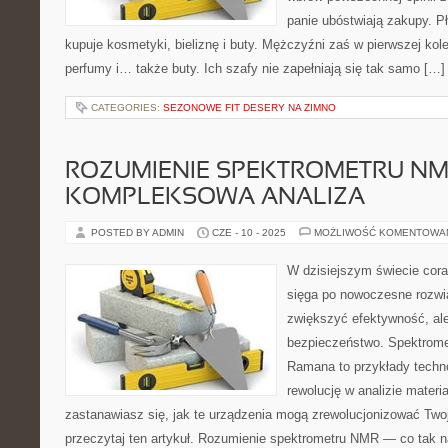
panie ubóstwiają zakupy. Pł
kupuje kosmetyki, bieliznę i buty. Mężczyźni zaś w pierwszej kole
perfumy i… także buty. Ich szafy nie zapełniają się tak samo […]
CATEGORIES:
SEZONOWE FIT DESERY NA ZIMNO
ROZUMIENIE SPEKTROMETRU NM
KOMPLEKSOWA ANALIZA
POSTED BY ADMIN
CZE - 10 - 2025
MOŻLIWOŚĆ KOMENTOWA
W dzisiejszym świecie cora
sięga po nowoczesne rozwią
zwiększyć efektywność, ale
bezpieczeństwo. Spektrome
Ramana to przykłady techno
rewolucję w analizie materia
zastanawiasz się, jak te urządzenia mogą zrewolucjonizować Twoj
przeczytaj ten artykuł. Rozumienie spektrometru NMR — co tak