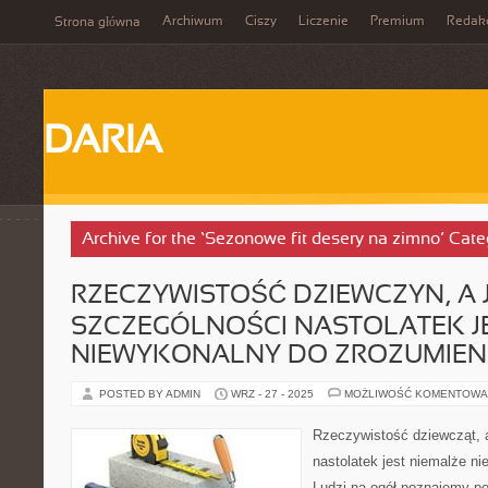
Archiwum
Ciszy
Liczenie
Premium
Redak
Strona główna
DARIA
Archive for the ‘Sezonowe fit desery na zimno’ Cate
RZECZYWISTOŚĆ DZIEWCZYN, A 
SZCZEGÓLNOŚCI NASTOLATEK J
NIEWYKONALNY DO ZROZUMIEN
POSTED BY ADMIN
WRZ - 27 - 2025
MOŻLIWOŚĆ KOMENTOWA
Rzeczywistość dziewcząt, 
nastolatek jest niemalże n
Ludzi na ogół poznajemy po