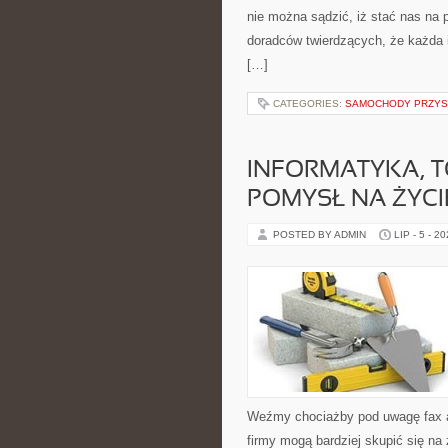
nie można sądzić, iż stać nas na 
doradców twierdzących, że każda i
[…]
CATEGORIES:
SAMOCHODY PRZYS
INFORMATYKA, T
POMYSŁ NA ŻYCI
POSTED BY ADMIN
LIP - 5 - 2
Weźmy chociażby pod uwagę fax al
firmy mogą bardziej skupić się na