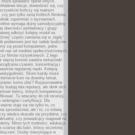
 może sprawdzić opinie innych,
ykładowe lekcje, dowiedzieć się, czy
zeczywiście kończy się realnym
 czy jest tylko serią krótkich filmików.
ednak zapominać o wyzwaniach.
 online wymaga dużej samodyscypliny.
ej obecności wykładowcy i grupy
łatwiej odłożyć kolejny moduł na
óźniej” często zamienia się w „nigdy”.
ób problemem jest też natłok bodźców
ymy się przed komputerem, jedno
zieli nas od mediów społecznościowych,
czy filmów rozrywkowych. Z tego
z więcej kursów zawiera wskazówki
arządzania czasem, koncentracją i
wyków regularnej nauki. Kolejną
t wiarygodność. Skoro każdy może
nternecie kurs na dowolny temat,
 pytanie: komu ufać? Rozpoznawalne
rmy budują lata reputacji, ale obok nich
nimowi twórcy, których kompetencje
fikować. Tu wracamy do roli recenzji,
rankingów i certyfikacji. Dla
ważne staje się nie tylko to, co
ona sprzedażowa, ale i to, co mówią
czy wiedza okazała się przydatna, czy
 aktualny, czy prowadzący reagował na
oblemy. Mimo tych trudności, edukacja
ra szansę dla ludzi, którzy wcześniej
wykluczeni. Osoby mieszkające w