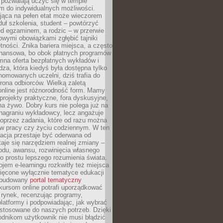
 pozwalają uczyć się w tempie
 do indywidualnych możliwości.
jąca na pełen etat może wieczorem
uł szkolenia, student – powtórzyć
ed egzaminem, a rodzic – w przerwie
wymi obowiązkami zgłębić tajniki
tności. Znika bariera miejsca, a często
finansowa, bo obok płatnych programów
omna oferta bezpłatnych wykładów i
edza, która kiedyś była dostępna tylko
omowanych uczelni, dziś trafia do
rona odbiorców. Wielką zaletą
online jest różnorodność form. Mamy
, projekty praktyczne, fora dyskusyjne,
na żywo. Dobry kurs nie polega już na
nagraniu wykładowcy, lecz angażuje
oprzez zadania, które od razu można
w pracy czy życiu codziennym. W ten
acja przestaje być oderwana od
staje się narzędziem realnej zmiany –
du, awansu, rozwinięcia własnego
o prostu lepszego rozumienia świata.
jem e-learningu rozkwitły też miejsca
ięcone wyłącznie tematyce edukacji
zbudowany
portal tematyczny
kursom online potrafi uporządkować
rynek, recenzując programy,
latformy i podpowiadając, jak wybrać
ostosowane do naszych potrzeb. Dzięki
odnikom użytkownik nie musi błądzić