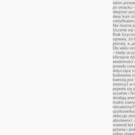
takim przew
po omacku –
obejrzeć prz
dany kurs r
certyfikatem,
Nie można j
Uczenie się
Brak fizyczn
sprawia, że 
później, a „p
Dla wielu os
– kiedy ucz
kliknięcie d
wiadomości 
powodu cora
dotyczące z
budowania na
kwestią jes
stworzyć w i
pojawia się
uczelnie i fi
działają ano
trudno zwery
niezależnych 
użytkownika 
obiecuje str
absolwenci: 
materiał był
pytania i pr
online otwie