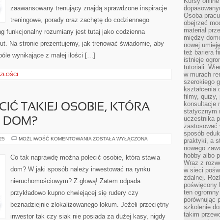
Kursy online
zaawansowany trenujący znajdą sprawdzone inspiracje
dopasowanym
Osoba pracu
treningowe, porady oraz zachętę do codziennego
obejrzeć mod
materiał prz
ng funkcjonalny rozumiany jest tutaj jako codzienna
między domo
out. Na stronie prezentujemy, jak trenować świadomie, aby
nowej umieję
też bariera 
óle wynikające z małej ilości […]
istnieje ogr
tutoriali. Wi
w murach ren
ZŁOŚCI
szerokiego g
kształcenia 
filmy, quizy
konsultacje 
IĆ TAKIEJ OSOBIE, KTÓRA
statycznym 
uczestnika p
E DOM?
zastosować 
sposób eduk
CO
025
MOŻLIWOŚĆ KOMENTOWANIA
ZOSTAŁA WYŁĄCZONA
praktyki, a 
MOŻNA
nowego zawo
POLECIĆ
TAKIEJ
hobby albo p
Co tak naprawdę można polecić osobie, która stawia
OSOBIE,
Wraz z rozwo
KTÓRA
dom? W jaki sposób należy inwestować na rynku
w sieci pośw
BUDUJE
WŁAŚNIE
zdalnej. Ro
nieruchomościowym? Z głową! Zatem odpada
DOM?
poświęcony 
ten ogromny 
przykładowo kupno chwiejącej się rudery czy
porównując p
beznadziejnie zlokalizowanego lokum. Jeżeli przeciętny
szkolenie d
takim przew
inwestor tak czy siak nie posiada za dużej kasy, nigdy