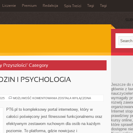
Liczenie
Premium
Redakcja
Tagi
Tagi
Spis Treści
SUB
y Przyszłości’ Category
DZIN I PSYCHOLOGIA
Jeszcze do n
głównie z ła
nauczycielem
wymagały pr
TRENING
2025
MOŻLIWOŚĆ KOMENTOWANIA
ZOSTAŁA WYŁĄCZONA
DLA
rozwój zawo
RODZIN
organizowane
I
PT6.pl to kompleksowy portal internetowy, który w
Internet sto
PSYCHOLOGIA
ODCHUDZANIA
prawdziwy p
całości poświęcony jest fitnessowi funkcjonalnemu oraz
kursy online
efektywnym zestawom ruchowym dla osób na każdym
które sprawi
dostępne nie
poziomie. To platforma, gdzie nowicjusz i