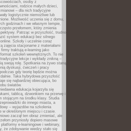
scowościach, osoby z
wnościami, rodzice małych dzieci,
mianowi – dla nich tradycyjne
wały logistycznie niemożliwe lub
nione. Możliwość uczenia się z domu,
ych godzinach i we własnym tempie,
h często przełomem, który zmienia
pektywy. Patrząc w przyszłość, trudno
zić system edukacji bez silnego
nline. Szkoły i uczelnie coraz
zą zajęcia stacjonarne z materiałami
firmy traktują e-learning jako
format szkoleń wewnętrznych. To nie
tradycyjne lekcje i wykłady znikną –
ią swoją rolę. Spotkania na żywo staną
enią dyskusji, ćwiczeń i pracy
 podczas gdy teorię będzie można
zdalnie. Taka hybrydowa przyszłość
aje się najbardziej obiecująca, bo
 obu światów.
iedawna edukacja kojarzyła się
wkami, tablicą, dzwonkiem na przerwę i
 stojącym na środku klasy. Studia
zeprowadzki do innego miasta, a
dowy – wyjazdów na szkolenia
 w określonym miejscu i czasie.
pniowo zaczął ten obraz zmieniać, ale
rzełom przyniosły dopiero masowe
, platformy e-learningowe i webinary,
ły, że zdobywanie wiedzy stało się