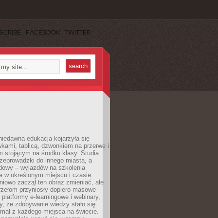
SCRIBE
FACEBOOK
TWITTER
iedawna edukacja kojarzyła się
wkami, tablicą, dzwonkiem na przerwę i
 stojącym na środku klasy. Studia
zeprowadzki do innego miasta, a
dowy – wyjazdów na szkolenia
 w określonym miejscu i czasie.
pniowo zaczął ten obraz zmieniać, ale
rzełom przyniosły dopiero masowe
, platformy e-learningowe i webinary,
ły, że zdobywanie wiedzy stało się
mal z każdego miejsca na świecie.