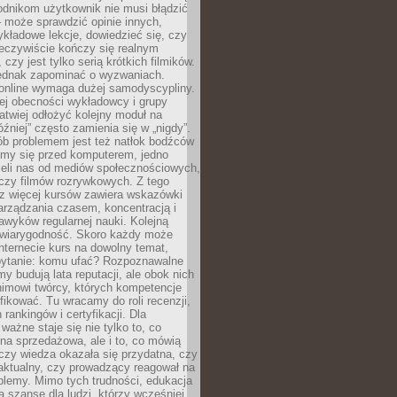
odnikom użytkownik nie musi błądzić
 może sprawdzić opinie innych,
ykładowe lekcje, dowiedzieć się, czy
zeczywiście kończy się realnym
 czy jest tylko serią krótkich filmików.
ednak zapominać o wyzwaniach.
 online wymaga dużej samodyscypliny.
ej obecności wykładowcy i grupy
łatwiej odłożyć kolejny moduł na
óźniej” często zamienia się w „nigdy”.
ób problemem jest też natłok bodźców
ymy się przed komputerem, jedno
zieli nas od mediów społecznościowych,
czy filmów rozrywkowych. Z tego
z więcej kursów zawiera wskazówki
arządzania czasem, koncentracją i
wyków regularnej nauki. Kolejną
t wiarygodność. Skoro każdy może
nternecie kurs na dowolny temat,
 pytanie: komu ufać? Rozpoznawalne
rmy budują lata reputacji, ale obok nich
nimowi twórcy, których kompetencje
fikować. Tu wracamy do roli recenzji,
rankingów i certyfikacji. Dla
ważne staje się nie tylko to, co
ona sprzedażowa, ale i to, co mówią
czy wiedza okazała się przydatna, czy
 aktualny, czy prowadzący reagował na
oblemy. Mimo tych trudności, edukacja
ra szansę dla ludzi, którzy wcześniej