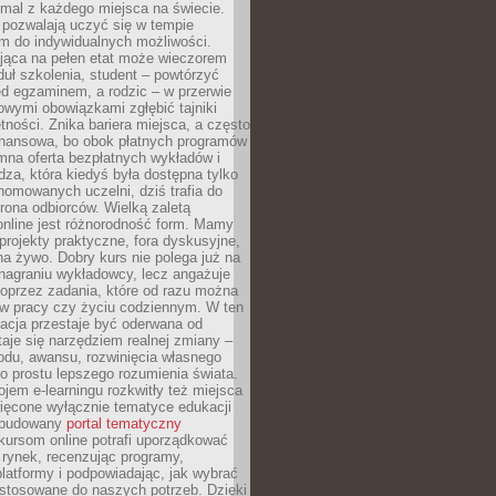
mal z każdego miejsca na świecie.
 pozwalają uczyć się w tempie
 do indywidualnych możliwości.
jąca na pełen etat może wieczorem
uł szkolenia, student – powtórzyć
ed egzaminem, a rodzic – w przerwie
wymi obowiązkami zgłębić tajniki
tności. Znika bariera miejsca, a często
finansowa, bo obok płatnych programów
omna oferta bezpłatnych wykładów i
edza, która kiedyś była dostępna tylko
omowanych uczelni, dziś trafia do
rona odbiorców. Wielką zaletą
online jest różnorodność form. Mamy
, projekty praktyczne, fora dyskusyjne,
na żywo. Dobry kurs nie polega już na
nagraniu wykładowcy, lecz angażuje
oprzez zadania, które od razu można
w pracy czy życiu codziennym. W ten
acja przestaje być oderwana od
staje się narzędziem realnej zmiany –
du, awansu, rozwinięcia własnego
o prostu lepszego rozumienia świata.
jem e-learningu rozkwitły też miejsca
ięcone wyłącznie tematyce edukacji
zbudowany
portal tematyczny
kursom online potrafi uporządkować
rynek, recenzując programy,
latformy i podpowiadając, jak wybrać
ostosowane do naszych potrzeb. Dzięki