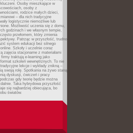
wykluczeni. Osoby mieszkające w
scowościach, osoby z
wnościami, rodzice małych dzieci,
mianowi – dla nich tradycyjne
wały logistycznie niemożliwe lub
nione. Możliwość uczenia się z domu,
ych godzinach i we własnym tempie,
h często przełomem, który zmienia
pektywy. Patrząc w przyszłość, trudno
zić system edukacji bez silnego
nline. Szkoły i uczelnie coraz
zą zajęcia stacjonarne z materiałami
firmy traktują e-learning jako
format szkoleń wewnętrznych. To nie
tradycyjne lekcje i wykłady znikną –
ią swoją rolę. Spotkania na żywo staną
enią dyskusji, ćwiczeń i pracy
 podczas gdy teorię będzie można
zdalnie. Taka hybrydowa przyszłość
aje się najbardziej obiecująca, bo
 obu światów.