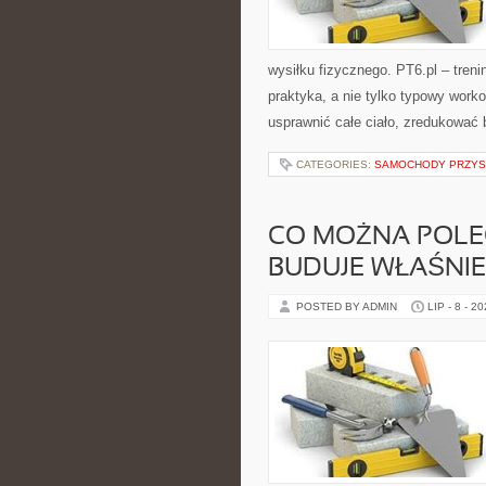
wysiłku fizycznego. PT6.pl – treni
praktyka, a nie tylko typowy work
usprawnić całe ciało, zredukować b
CATEGORIES:
SAMOCHODY PRZYS
CO MOŻNA POLEC
BUDUJE WŁAŚNI
POSTED BY ADMIN
LIP - 8 - 2