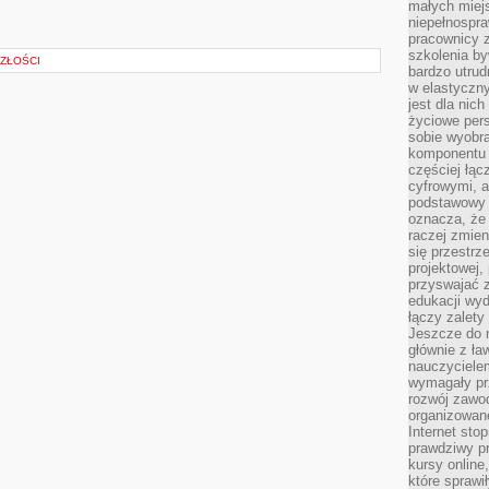
małych miej
niepełnospra
pracownicy z
szkolenia by
ZŁOŚCI
bardzo utrud
w elastyczn
jest dla nic
życiowe pers
sobie wyobra
komponentu o
częściej łąc
cyfrowymi, a 
podstawowy 
oznacza, że 
raczej zmien
się przestrz
projektowej,
przyswajać 
edukacji wyd
łączy zalety
Jeszcze do n
głównie z ła
nauczycielem
wymagały pr
rozwój zawo
organizowane
Internet sto
prawdziwy p
kursy online
które sprawi