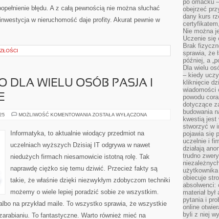
po omacku –
popełnienie błędu. A z całą pewnością nie można słuchać
obejrzeć prz
dany kurs r
nwestycja w nieruchomość daje profity. Akurat pewnie w
certyfikatem,
Nie można j
Uczenie się
Brak fizyczn
ZŁOŚCI
sprawia, że 
później, a „p
Dla wielu os
– kiedy ucz
O DLA WIELU OSÓB PASJA I
kliknięcie d
wiadomości 
E
powodu cora
dotyczące z
budowania na
INFORMATYKA,
025
MOŻLIWOŚĆ KOMENTOWANIA
ZOSTAŁA WYŁĄCZONA
kwestią jes
TO
DLA
stworzyć w i
WIELU
Informatyka, to aktualnie wiodący przedmiot na
pojawia się
OSÓB
uczelnie i fi
PASJA
uczelniach wyższych Dzisiaj IT odgrywa w nawet
I
działają ano
POMYSŁ
trudno zwery
niedużych firmach niesamowicie istotną rolę. Tak
NA
niezależnych 
ŻYCIE
naprawdę ciężko się temu dziwić. Przecież fakty są
użytkownika 
obiecuje str
takie, że właśnie dzięki niezwykłym zdobyczom techniki
absolwenci: 
możemy o wiele lepiej poradzić sobie ze wszystkim.
materiał był
pytania i pr
bo na przykład maile. To wszystko sprawia, że wszystkie
online otwie
byli z niej 
 zarabianiu. To fantastyczne. Warto również mieć na