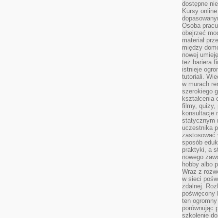
dostępne nie
Kursy online
dopasowanym
Osoba pracu
obejrzeć mod
materiał prz
między domo
nowej umieję
też bariera 
istnieje ogr
tutoriali. Wi
w murach ren
szerokiego g
kształcenia 
filmy, quizy
konsultacje 
statycznym 
uczestnika p
zastosować 
sposób eduk
praktyki, a 
nowego zawo
hobby albo p
Wraz z rozwo
w sieci pośw
zdalnej. Ro
poświęcony 
ten ogromny 
porównując p
szkolenie d