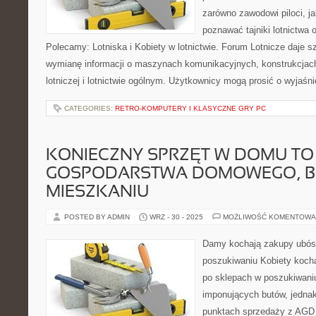
zarówno zawodowi piloci, j
poznawać tajniki lotnictwa 
Polecamy: Lotniska i Kobiety w lotnictwie. Forum Lotnicze daje 
wymianę informacji o maszynach komunikacyjnych, konstrukcjach 
lotniczej i lotnictwie ogólnym. Użytkownicy mogą prosić o wyjaśni
CATEGORIES:
RETRO-KOMPUTERY I KLASYCZNE GRY PC
KONIECZNY SPRZĘT W DOMU TO
GOSPODARSTWA DOMOWEGO, BE
MIESZKANIU
POSTED BY ADMIN
WRZ - 30 - 2025
MOŻLIWOŚĆ KOMENTOWA
Damy kochają zakupy ubóst
poszukiwaniu Kobiety koch
po sklepach w poszukiwaniu
imponujących butów, jednak
punktach sprzedaży z AGD 