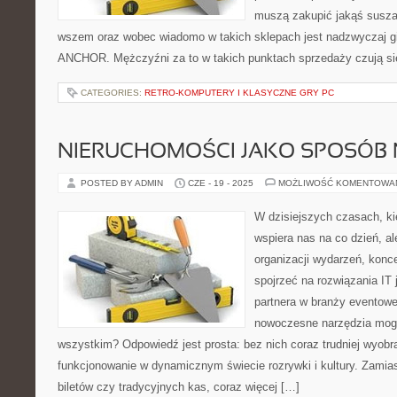
muszą zakupić jakąś suszark
wszem oraz wobec wiadomo w takich sklepach jest nadzwyczaj g
ANCHOR. Mężczyźni za to w takich punktach sprzedaży czują si
CATEGORIES:
RETRO-KOMPUTERY I KLASYCZNE GRY PC
NIERUCHOMOŚCI JAKO SPOSÓB 
POSTED BY ADMIN
CZE - 19 - 2025
MOŻLIWOŚĆ KOMENTOWA
W dzisiejszych czasach, kie
wspiera nas na co dzień, al
organizacji wydarzeń, kon
spojrzeć na rozwiązania IT
partnera w branży eventowe
nowoczesne narzędzia mogą
wszystkim? Odpowiedź jest prosta: bez nich coraz trudniej wyobr
funkcjonowanie w dynamicznym świecie rozrywki i kultury. Zamias
biletów czy tradycyjnych kas, coraz więcej […]