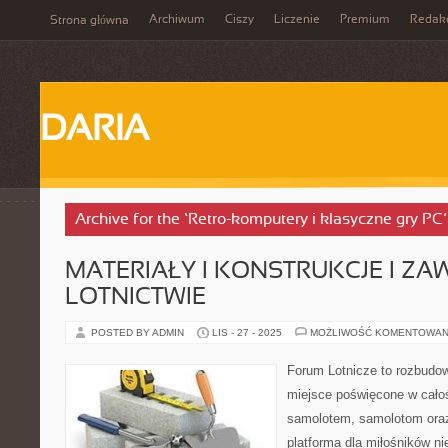
Archiwum
Ciszy
Liczenie
Premium
Redak
Strona główna
DARIA
Archive for the ‘Retro-komputery i klasyczne gry PC
MATERIAŁY I KONSTRUKCJE I Z
LOTNICTWIE
POSTED BY ADMIN
LIS - 27 - 2025
MOŻLIWOŚĆ KOMENTOWAN
Forum Lotnicze to rozbudo
miejsce poświęcone w całoś
samolotem, samolotom oraz
platforma dla miłośników ni