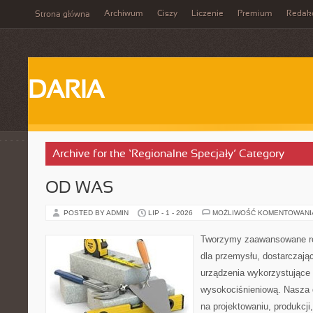
Archiwum
Ciszy
Liczenie
Premium
Redak
Strona główna
DARIA
Archive for the ‘Regionalne Specjały’ Category
OD WAS
POSTED BY ADMIN
LIP - 1 - 2026
MOŻLIWOŚĆ KOMENTOWAN
Tworzymy zaawansowane ro
dla przemysłu, dostarczaj
urządzenia wykorzystujące 
wysokociśnieniową. Nasza d
na projektowaniu, produkcji