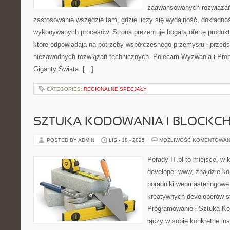
zaawansowanych rozwiązań,
zastosowanie wszędzie tam, gdzie liczy się wydajność, dokładn
wykonywanych procesów. Strona prezentuje bogatą ofertę produktó
które odpowiadają na potrzeby współczesnego przemysłu i przeds
niezawodnych rozwiązań technicznych. Polecam Wyzwania i Probl
Giganty Świata. […]
CATEGORIES:
REGIONALNE SPECJAŁY
SZTUKA KODOWANIA I BLOCKCHA
POSTED BY ADMIN
LIS - 18 - 2025
MOŻLIWOŚĆ KOMENTOWAN
Porady-IT.pl to miejsce, w
developer www, znajdzie k
poradniki webmasteringowe 
kreatywnych developerów st
Programowanie i Sztuka Kod
łączy w sobie konkretne in