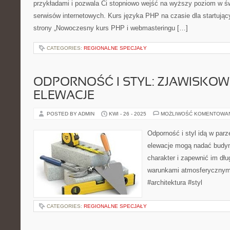
przykładami i pozwala Ci stopniowo wejść na wyższy poziom w św
serwisów internetowych. Kurs języka PHP na czasie dla startują
strony „Nowoczesny kurs PHP i webmasteringu […]
CATEGORIES:
REGIONALNE SPECJAŁY
ODPORNOŚĆ I STYL: ZJAWISKO
ELEWACJE
POSTED BY ADMIN
KWI - 26 - 2025
MOŻLIWOŚĆ KOMENTOWA
Odporność i styl idą w par
elewacje mogą nadać budy
charakter i zapewnić im dłu
warunkami atmosferycznymi
#architektura #styl
CATEGORIES:
REGIONALNE SPECJAŁY