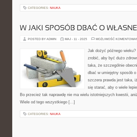
CATEGORIES:
NAUKA
W JAKI SPOSÓB DBAĆ O WŁASN
POSTED BY ADMIN
MAJ - 11 - 2025
MOŻLIWOŚĆ KOMENTOWA
Jak dożyć późnego wieku?
zrobić, aby być dużo zdro
taka, że szczególnie obecni
dbać w umiejętny sposób o
szczera prawda jest taka, 
się starać, aby o wiele lepi
Bo przecież tak naprawdę nie ma wielu istotniejszych kwestii, ani
Wiele od tego wszystkiego […]
CATEGORIES:
NAUKA