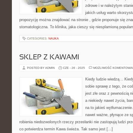
zdrowe i w należytym stani
jakich usług warto skorzysta
propozycję można znajdować na stronie , gdzie proponuje się znam
stomatologiczna. To klinika, jaka cieszy się niesplamioną popular
CATEGORIES:
NAUKA
SKLEP Z KAWAMI
POSTED BY ADMIN
CZE - 26 - 2025
MOŻLIWOŚĆ KOMENTOWA
Kiedy ludzie wiedzą… Kiedy
sobie sprawę z tego, że co
jest złe oraz z pewnością n
a niekiedy nawet życia, ba
na to jakieś wytłumaczen
nawet ważne, płynące ze s
robienia niedozwolonych rzeczy przesłanki nie zastopują ludzi prz
co potwierdza termin Kawa świeża. Tak samo jest […]