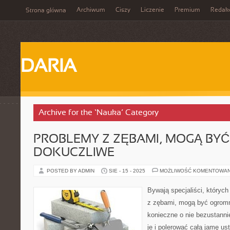
Archiwum
Ciszy
Liczenie
Premium
Redak
Strona główna
DARIA
Archive for the ‘Nauka’ Category
PROBLEMY Z ZĘBAMI, MOGĄ BYĆ
DOKUCZLIWE
POSTED BY ADMIN
SIE - 15 - 2025
MOŻLIWOŚĆ KOMENTOWA
Bywają specjaliści, których
z zębami, mogą być ogromni
konieczne o nie bezustanni
je i polerować całą jamę us