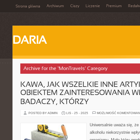
Archiwum
Ciszy
Liczenie
Premium
Redak
Strona główna
DARIA
Archive for the ‘MonTravels’ Category
KAWA, JAK WSZELKIE INNE ARTY
OBIEKTEM ZAINTERESOWANIA W
BADACZY, KTÓRZY
POSTED BY ADMIN
LIS - 25 - 2025
MOŻLIWOŚĆ KOMENTOWAN
Uniwersalnie uważa się, że p
alkoholu niekorzystnie wpł
organizmu. Mało który prod