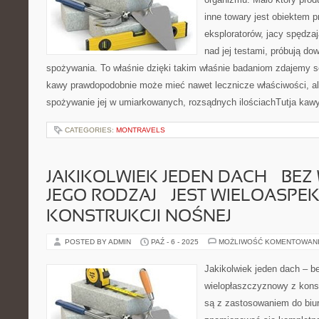
inne towary jest obiektem p
eksploratorów, jacy spędzaj
nad jej testami, próbują do
spożywania. To właśnie dzięki takim właśnie badaniom zdajemy so
kawy prawdopodobnie może mieć nawet lecznicze właściwości, al
spożywanie jej w umiarkowanych, rozsądnych ilościachTutja kawy
CATEGORIES:
MONTRAVELS
JAKIKOLWIEK JEDEN DACH – BE
JEGO RODZAJ – JEST WIELOASPE
KONSTRUKCJI NOŚNEJ
POSTED BY ADMIN
PAŹ - 6 - 2025
MOŻLIWOŚĆ KOMENTOWAN
Jakikolwiek jeden dach – be
wielopłaszczyznowy z konst
są z zastosowaniem do biur