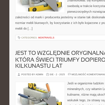
znamionować się kompletną
swobodą w trakcie korzysta
pierwszorzędnych rozwiąza
zależności od marki i producenta jesteśmy w stanie tak doskonale 
rozmiar mebli biurowych, by korzystanie z ich było kojarzone z p
mebli do […]
CATEGORIES:
MONTRAVELS
JEST TO WZGLĘDNIE ORYGINALNA
KTÓRA ŚWIECI TRIUMFY DOPIER
KILKUNASTU LAT
POSTED BY ADMIN
SIE - 2 - 2025
MOŻLIWOŚĆ KOMENTOWAN
Jeśli w organizmie ludzkim 
mineralnych, czy witamin L
kulinarne, różne mają ukoc
wskutek tego, że strawy są 