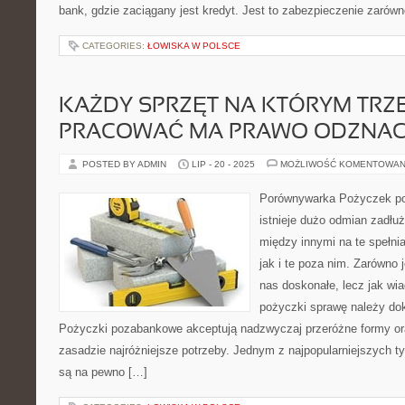
bank, gdzie zaciągany jest kredyt. Jest to zabezpieczenie zarówn
CATEGORIES:
ŁOWISKA W POLSCE
KAŻDY SPRZĘT NA KTÓRYM TRZ
PRACOWAĆ MA PRAWO ODZNAC
POSTED BY ADMIN
LIP - 20 - 2025
MOŻLIWOŚĆ KOMENTOWAN
Porównywarka Pożyczek p
istnieje dużo odmian zadł
między innymi na te spełni
jak i te poza nim. Zarówno j
nas doskonałe, lecz jak w
pożyczki sprawę należy do
Pożyczki pozabankowe akceptują nadzwyczaj przeróżne formy or
zasadzie najróżniejsze potrzeby. Jednym z najpopularniejszych t
są na pewno […]