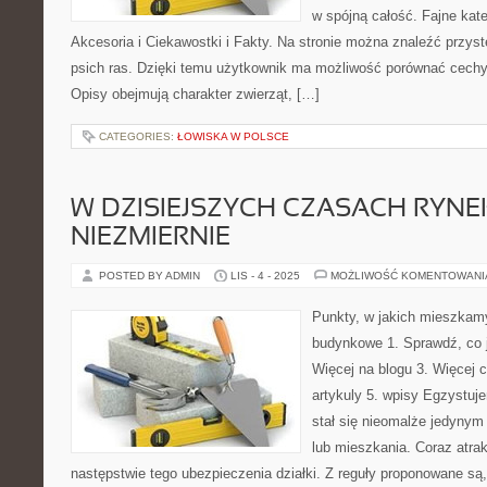
w spójną całość. Fajne kate
Akcesoria i Ciekawostki i Fakty. Na stronie można znaleźć przyst
psich ras. Dzięki temu użytkownik ma możliwość porównać cech
Opisy obejmują charakter zwierząt, […]
CATEGORIES:
ŁOWISKA W POLSCE
W DZISIEJSZYCH CZASACH RYNEK
NIEZMIERNIE
POSTED BY ADMIN
LIS - 4 - 2025
MOŻLIWOŚĆ KOMENTOWAN
Punkty, w jakich mieszkam
budynkowe 1. Sprawdź, co 
Więcej na blogu 3. Więcej c
artykuly 5. wpisy Egzystuj
stał się nieomalże jedyny
lub mieszkania. Coraz atrak
następstwie tego ubezpieczenia działki. Z reguły proponowane są