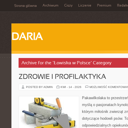
Archiwum
Ciszy
Liczenie
Premium
Redak
Strona główna
DARIA
Archive for the ‘Łowiska w Polsce’ Category
ZDROWIE I PROFILAKTYKA
POSTED BY ADMIN
KWI - 14 - 2026
MOŻLIWOŚĆ KOMENTOWA
Pakawilkolaka to przestrzeń
myślą o pasjonatach kynolog
którym miłośnik zwierząt z
dotyczące hodowli psów. To
odpowiedzialnych opiekunów