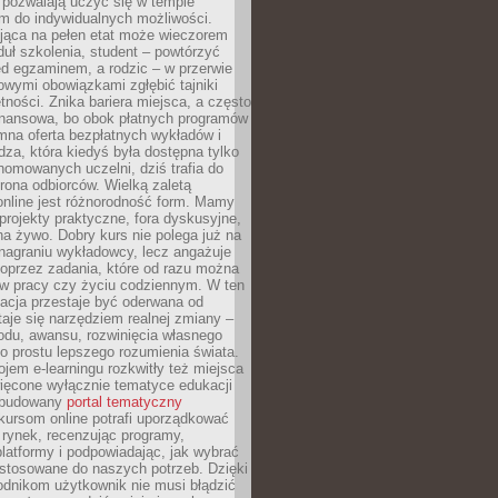
 pozwalają uczyć się w tempie
 do indywidualnych możliwości.
jąca na pełen etat może wieczorem
uł szkolenia, student – powtórzyć
ed egzaminem, a rodzic – w przerwie
wymi obowiązkami zgłębić tajniki
tności. Znika bariera miejsca, a często
finansowa, bo obok płatnych programów
omna oferta bezpłatnych wykładów i
edza, która kiedyś była dostępna tylko
omowanych uczelni, dziś trafia do
rona odbiorców. Wielką zaletą
online jest różnorodność form. Mamy
, projekty praktyczne, fora dyskusyjne,
na żywo. Dobry kurs nie polega już na
nagraniu wykładowcy, lecz angażuje
oprzez zadania, które od razu można
w pracy czy życiu codziennym. W ten
acja przestaje być oderwana od
staje się narzędziem realnej zmiany –
du, awansu, rozwinięcia własnego
o prostu lepszego rozumienia świata.
jem e-learningu rozkwitły też miejsca
ięcone wyłącznie tematyce edukacji
zbudowany
portal tematyczny
kursom online potrafi uporządkować
rynek, recenzując programy,
latformy i podpowiadając, jak wybrać
ostosowane do naszych potrzeb. Dzięki
odnikom użytkownik nie musi błądzić