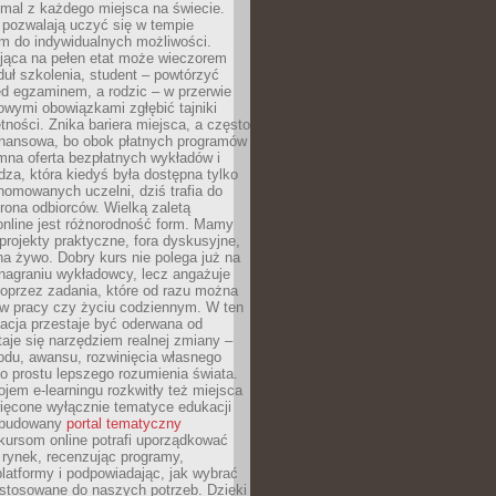
mal z każdego miejsca na świecie.
 pozwalają uczyć się w tempie
 do indywidualnych możliwości.
jąca na pełen etat może wieczorem
uł szkolenia, student – powtórzyć
ed egzaminem, a rodzic – w przerwie
wymi obowiązkami zgłębić tajniki
tności. Znika bariera miejsca, a często
finansowa, bo obok płatnych programów
omna oferta bezpłatnych wykładów i
edza, która kiedyś była dostępna tylko
omowanych uczelni, dziś trafia do
rona odbiorców. Wielką zaletą
online jest różnorodność form. Mamy
, projekty praktyczne, fora dyskusyjne,
na żywo. Dobry kurs nie polega już na
nagraniu wykładowcy, lecz angażuje
oprzez zadania, które od razu można
w pracy czy życiu codziennym. W ten
acja przestaje być oderwana od
staje się narzędziem realnej zmiany –
du, awansu, rozwinięcia własnego
o prostu lepszego rozumienia świata.
jem e-learningu rozkwitły też miejsca
ięcone wyłącznie tematyce edukacji
zbudowany
portal tematyczny
kursom online potrafi uporządkować
rynek, recenzując programy,
latformy i podpowiadając, jak wybrać
ostosowane do naszych potrzeb. Dzięki