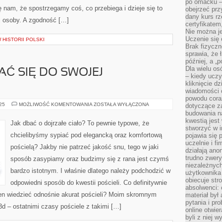
po omacku –
ę nam, że spostrzegamy coś, co przebiega i dzieje się to
obejrzeć prz
dany kurs r
j osoby. A zgodność […]
certyfikatem,
Nie można j
Uczenie się
W HISTORII POLSKI
Brak fizyczn
sprawia, że 
później, a „p
Dla wielu os
Ć SIĘ DO SWOJEJ
– kiedy ucz
kliknięcie d
wiadomości 
powodu cora
JAK
025
MOŻLIWOŚĆ KOMENTOWANIA
ZOSTAŁA WYŁĄCZONA
dotyczące z
PRZYGOTOWAĆ
budowania na
SIĘ
kwestią jes
DO
Jak dbać o dojrzałe ciało? To pewnie typowe, że
SWOJEJ
stworzyć w i
STUDNIÓWKI?
chcielibyśmy sypiać pod elegancką oraz komfortową
pojawia się
uczelnie i fi
pościelą? Jakby nie patrzeć jakość snu, tego w jaki
działają ano
trudno zwery
sposób zasypiamy oraz budzimy się z rana jest czymś
niezależnych 
bardzo istotnym. I właśnie dlatego należy podchodzić w
użytkownika 
obiecuje str
odpowiedni sposób do kwestii pościeli. Co definitywnie
absolwenci: 
en wiedzieć odnośnie akurat pościeli? Moim skromnym
materiał był
pytania i pr
3d – ostatnimi czasy pościele z takimi […]
online otwie
byli z niej 