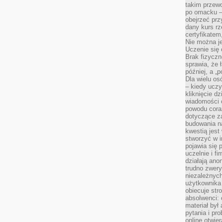
takim przew
po omacku –
obejrzeć prz
dany kurs r
certyfikatem,
Nie można j
Uczenie się
Brak fizyczn
sprawia, że 
później, a „p
Dla wielu os
– kiedy ucz
kliknięcie d
wiadomości 
powodu cora
dotyczące z
budowania na
kwestią jes
stworzyć w i
pojawia się
uczelnie i fi
działają ano
trudno zwery
niezależnych 
użytkownika 
obiecuje str
absolwenci: 
materiał był
pytania i pr
online otwie