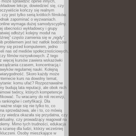
 może sprawdzić opinie innych,
ykładowe lekcje, dowiedzieć się, czy
zeczywiście kończy się realnym
 czy jest tylko serią krótkich filmików.
ednak zapominać o wyzwaniach.
 online wymaga dużej samodyscypliny.
ej obecności wykładowcy i grupy
łatwiej odłożyć kolejny moduł na
óźniej” często zamienia się w „nigdy”.
ób problemem jest też natłok bodźców
ymy się przed komputerem, jedno
zieli nas od mediów społecznościowych,
czy filmów rozrywkowych. Z tego
z więcej kursów zawiera wskazówki
arządzania czasem, koncentracją i
wyków regularnej nauki. Kolejną
t wiarygodność. Skoro każdy może
nternecie kurs na dowolny temat,
 pytanie: komu ufać? Rozpoznawalne
rmy budują lata reputacji, ale obok nich
nimowi twórcy, których kompetencje
fikować. Tu wracamy do roli recenzji,
rankingów i certyfikacji. Dla
ważne staje się nie tylko to, co
ona sprzedażowa, ale i to, co mówią
czy wiedza okazała się przydatna, czy
 aktualny, czy prowadzący reagował na
oblemy. Mimo tych trudności, edukacja
ra szansę dla ludzi, którzy wcześniej
wykluczeni. Osoby mieszkające w