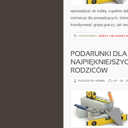
wprowadzać do hobby zupełnie deb
instrukcje dla prowadzących, któr
koordynować grupą graczy, jak two
CATEGORIES:
DZIECI I MŁODZIEŻ 
PODARUNKI DLA D
NAJPIĘKNIEJSZ
RODZICÓW
POSTED BY ADMIN
LIP - 28 - 