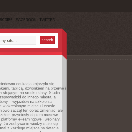
SCRIBE
FACEBOOK
TWITTER
iedawna edukacja kojarzyła się
wkami, tablicą, dzwonkiem na przerwę i
 stojącym na środku klasy. Studia
zeprowadzki do innego miasta, a
dowy – wyjazdów na szkolenia
 w określonym miejscu i czasie.
pniowo zaczął ten obraz zmieniać, ale
rzełom przyniosły dopiero masowe
, platformy e-learningowe i webinary,
ły, że zdobywanie wiedzy stało się
mal z każdego miejsca na świecie.