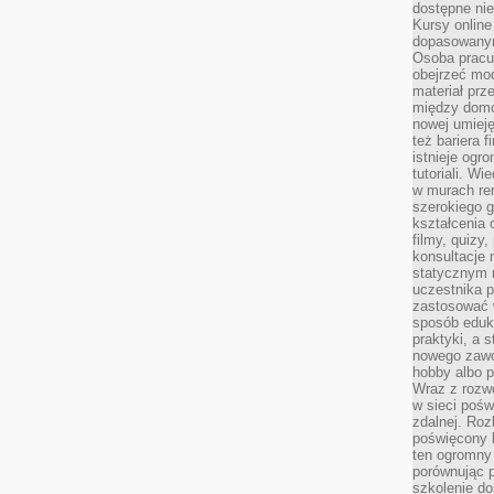
dostępne nie
Kursy online
dopasowanym
Osoba pracu
obejrzeć mod
materiał prz
między domo
nowej umieję
też bariera 
istnieje ogr
tutoriali. Wi
w murach ren
szerokiego g
kształcenia 
filmy, quizy
konsultacje 
statycznym 
uczestnika p
zastosować 
sposób eduk
praktyki, a 
nowego zawo
hobby albo p
Wraz z rozwo
w sieci pośw
zdalnej. Ro
poświęcony 
ten ogromny 
porównując p
szkolenie d