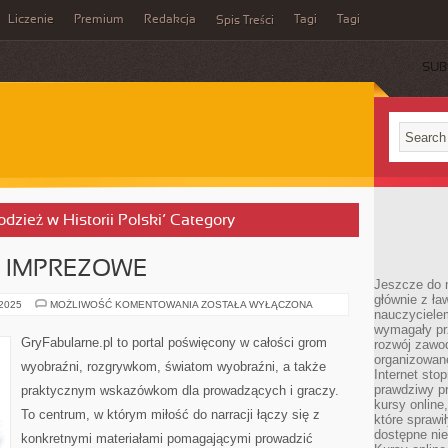
Liczenie
Premium
Redakcja
Tagi
Tagi
Spis Treści
SUB
łodzież w Historii Polski’ Category
 IMPREZOWE
Jeszcze do n
głównie z ła
GRY
 2025
MOŻLIWOŚĆ KOMENTOWANIA
ZOSTAŁA WYŁĄCZONA
nauczycielem
PLANSZOWE
IMPREZOWE
wymagały pr
GryFabularne.pl to portal poświęcony w całości grom
rozwój zawo
organizowane
wyobraźni, rozgrywkom, światom wyobraźni, a także
Internet sto
prawdziwy p
praktycznym wskazówkom dla prowadzących i graczy.
kursy online
To centrum, w którym miłość do narracji łączy się z
które sprawi
dostępne nie
konkretnymi materiałami pomagającymi prowadzić