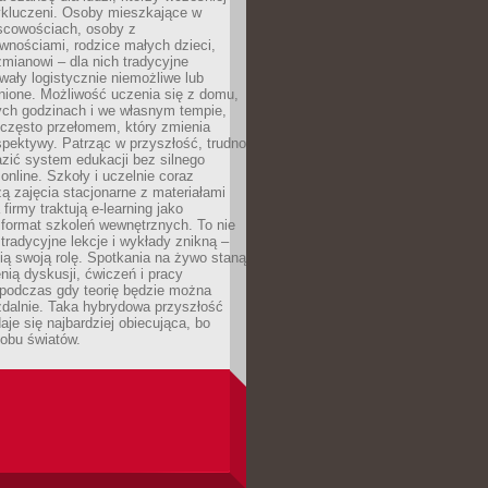
wykluczeni. Osoby mieszkające w
scowościach, osoby z
wnościami, rodzice małych dzieci,
mianowi – dla nich tradycyjne
wały logistycznie niemożliwe lub
nione. Możliwość uczenia się z domu,
ych godzinach i we własnym tempie,
h często przełomem, który zmienia
pektywy. Patrząc w przyszłość, trudno
zić system edukacji bez silnego
nline. Szkoły i uczelnie coraz
zą zajęcia stacjonarne z materiałami
firmy traktują e-learning jako
format szkoleń wewnętrznych. To nie
tradycyjne lekcje i wykłady znikną –
ią swoją rolę. Spotkania na żywo staną
enią dyskusji, ćwiczeń i pracy
 podczas gdy teorię będzie można
zdalnie. Taka hybrydowa przyszłość
aje się najbardziej obiecująca, bo
 obu światów.