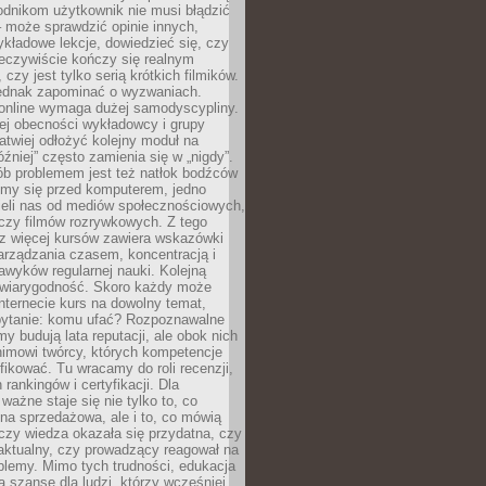
odnikom użytkownik nie musi błądzić
 może sprawdzić opinie innych,
ykładowe lekcje, dowiedzieć się, czy
zeczywiście kończy się realnym
 czy jest tylko serią krótkich filmików.
ednak zapominać o wyzwaniach.
 online wymaga dużej samodyscypliny.
ej obecności wykładowcy i grupy
łatwiej odłożyć kolejny moduł na
óźniej” często zamienia się w „nigdy”.
ób problemem jest też natłok bodźców
ymy się przed komputerem, jedno
zieli nas od mediów społecznościowych,
czy filmów rozrywkowych. Z tego
z więcej kursów zawiera wskazówki
arządzania czasem, koncentracją i
wyków regularnej nauki. Kolejną
t wiarygodność. Skoro każdy może
nternecie kurs na dowolny temat,
 pytanie: komu ufać? Rozpoznawalne
rmy budują lata reputacji, ale obok nich
nimowi twórcy, których kompetencje
fikować. Tu wracamy do roli recenzji,
rankingów i certyfikacji. Dla
ważne staje się nie tylko to, co
ona sprzedażowa, ale i to, co mówią
czy wiedza okazała się przydatna, czy
 aktualny, czy prowadzący reagował na
oblemy. Mimo tych trudności, edukacja
ra szansę dla ludzi, którzy wcześniej