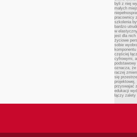
byli z niej 
małych miej
niepełnospra
pracownicy z
szkolenia by
bardzo utrud
w elastyczn
jest dla nic
życiowe pers
sobie wyobra
komponentu o
częściej łąc
cyfrowymi, a 
podstawowy 
oznacza, że 
raczej zmien
się przestrz
projektowej,
przyswajać 
edukacji wyd
łączy zalety