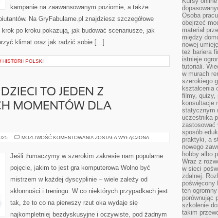
Kursy online
kampanie na zaawansowanym poziomie, a także
dopasowanym
Osoba pracu
iutantów. Na GryFabularne.pl znajdziesz szczegółowe
obejrzeć mod
materiał prz
e krok po kroku pokazują, jak budować scenariusze, jak
między domo
rzyć klimat oraz jak radzić sobie […]
nowej umieję
też bariera 
istnieje ogr
W HISTORII POLSKI
tutoriali. Wi
w murach ren
szerokiego g
kształcenia 
ZIECI TO JEDEN Z
filmy, quizy
konsultacje 
YCH MOMENTÓW DLA
statycznym 
uczestnika p
zastosować 
sposób eduk
PODARUNKI
2025
MOŻLIWOŚĆ KOMENTOWANIA
ZOSTAŁA WYŁĄCZONA
praktyki, a 
DLA
nowego zawo
DZIECI
TO
hobby albo p
Jeśli tłumaczymy w szerokim zakresie nam popularne
JEDEN
Wraz z rozwo
Z
pojęcie, jakim to jest gra komputerowa Wolno być
w sieci pośw
NAJPIĘKNIEJSZYCH
MOMENTÓW
zdalnej. Ro
mistrzem w każdej dyscyplinie – wiele zależy od
DLA
poświęcony 
RODZICÓW
ten ogromny 
skłonności i treningu. W co niektórych przypadkach jest
porównując p
tak, że to co na pierwszy rzut oka wydaje się
szkolenie d
takim przew
najkompletniej bezdyskusyjne i oczywiste, pod żadnym