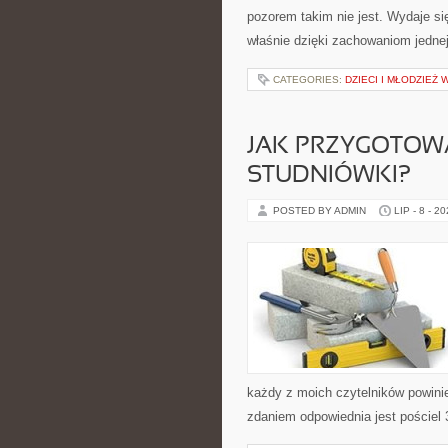
pozorem takim nie jest. Wydaje si
właśnie dzięki zachowaniom jedne
CATEGORIES:
DZIECI I MŁODZIEŻ 
JAK PRZYGOTOWA
STUDNIÓWKI?
POSTED BY ADMIN
LIP - 8 - 2
każdy z moich czytelników powini
zdaniem odpowiednia jest pościel 