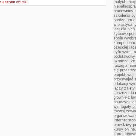
małych miej
W HISTORII POLSKI
niepełnospra
pracownicy z
szkolenia by
bardzo utrud
w elastyczn
jest dla nic
życiowe pers
sobie wyobra
komponentu o
częściej łąc
cyfrowymi, a 
podstawowy 
oznacza, że 
raczej zmien
się przestrz
projektowej,
przyswajać 
edukacji wyd
łączy zalety
Jeszcze do n
głównie z ła
nauczycielem
wymagały pr
rozwój zawo
organizowane
Internet sto
prawdziwy p
kursy online
które sprawi