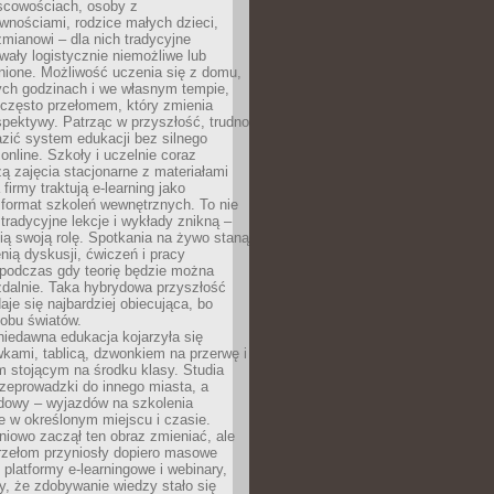
scowościach, osoby z
wnościami, rodzice małych dzieci,
mianowi – dla nich tradycyjne
wały logistycznie niemożliwe lub
nione. Możliwość uczenia się z domu,
ych godzinach i we własnym tempie,
h często przełomem, który zmienia
pektywy. Patrząc w przyszłość, trudno
zić system edukacji bez silnego
nline. Szkoły i uczelnie coraz
zą zajęcia stacjonarne z materiałami
firmy traktują e-learning jako
format szkoleń wewnętrznych. To nie
tradycyjne lekcje i wykłady znikną –
ią swoją rolę. Spotkania na żywo staną
enią dyskusji, ćwiczeń i pracy
 podczas gdy teorię będzie można
zdalnie. Taka hybrydowa przyszłość
aje się najbardziej obiecująca, bo
 obu światów.
iedawna edukacja kojarzyła się
wkami, tablicą, dzwonkiem na przerwę i
 stojącym na środku klasy. Studia
zeprowadzki do innego miasta, a
dowy – wyjazdów na szkolenia
 w określonym miejscu i czasie.
pniowo zaczął ten obraz zmieniać, ale
rzełom przyniosły dopiero masowe
, platformy e-learningowe i webinary,
ły, że zdobywanie wiedzy stało się