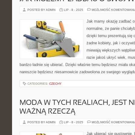
POSTED BY ADMIN
LIP - 8 - 2025
MOŻLIWOŚĆ KOMENTOWAN
Jak mamy okazję zadbać o 
normalne, że panie chciały
dzięki temu prezentują się 
żadne kobiety, jak i oczyw
miewają większych wątpliwo
razie jakoś ukryć wiek, mu
bardzo ładnie się ubierać. Dzięki właśnie temu będziesz miała o
nareszcie będziesz niesamowicie zadowolona ze swojego wygląd
CATEGORIES:
CZECHY
MODA W TYCH REALIACH, JEST 
WAŻNĄ RZECZĄ
POSTED BY ADMIN
LIP - 8 - 2025
MOŻLIWOŚĆ KOMENTOWAN
Jak ubierać się gustownie,