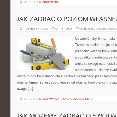
CATEGORIES:
ARGENTYNA
JAK ZADBAĆ O POZIOM WŁASNEJ
POSTED BY ADMIN
LIP - 8 - 2025
MOŻLIWOŚĆ KOMENTOWAN
Co zrobić, aby firma miała 
Trzeba wiedzieć, że jeżeli 
przegonić własną konkuren
przypadku przede wszystk
większą uwagę na chociażby
automatech.pl. Należy zwró
oferta to coś kapitalnego dla autentycznie każdego przedsiębiorcy
własnej firmie, że jest sporo lepsza od własnej konkurencji – a pr
uwagę […]
CATEGORIES:
MOTYWACJA I PSYCHOLOGIA SPORTU
JAK MOŻEMY ZADBAĆ O SWÓJ 