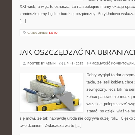
XXI wiek, a więc to oznacza, że na spokojnie mamy okazję sprawi
zamieszkujemy będzie bardziej bezpieczny. Przykładowo wskazan
[…]
CATEGORIES:
KETO
JAK OSZCZĘDZAĆ NA UBRANIAC
POSTED BY ADMIN
LIP - 8 - 2025
MOŻLIWOŚĆ KOMENTOWAN
Dobry wygląd to dar otrzym
takie, że jeśli kobieta chc
zewnętrzny, lecz tak na ser
końcu panowie nie muszą m
wszelkie „polepszacze” wyg
starać, bo dzięki właśnie b
się mówi, że tak naprawdę uroda nie odgrywa dużej roli… Ciężko 
twierdzeniem. Zwłaszcza warto […]