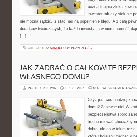
beznadziejnie zlokalizowan
inwestor tak czy siak nie p
nie można sądzić, iż stać nas na popełnienie błędu. A z całą pe
doradców twierdzących, że każda inwestycja w nieruchomość daje 
[…]
CATEGORIES:
SAMOCHODY PRZYSZŁOŚCI
JAK ZADBAĆ O CAŁKOWITE BEZ
WŁASNEGO DOMU?
POSTED BY ADMIN
LIP - 8 - 2025
MOŻLIWOŚĆ KOMENTOWAN
Czyż jest coś bardziej zna
domu? Zapewne nie! W końc
bezpieczeństwa sporo zależ
trudno miewać chociażby n
dobra, ale co w takim razie
która chciałaby zadbać o 