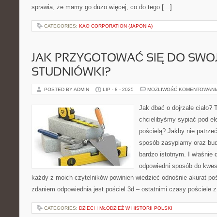
sprawia, że mamy go dużo więcej, co do tego […]
CATEGORIES:
KAO CORPORATION (JAPONIA)
JAK PRZYGOTOWAĆ SIĘ DO SWOJ
STUDNIÓWKI?
POSTED BY ADMIN
LIP - 8 - 2025
MOŻLIWOŚĆ KOMENTOWAN
Jak dbać o dojrzałe ciało? 
chcielibyśmy sypiać pod e
pościelą? Jakby nie patrzeć
sposób zasypiamy oraz bud
bardzo istotnym. I właśnie
odpowiedni sposób do kwesti
każdy z moich czytelników powinien wiedzieć odnośnie akurat p
zdaniem odpowiednia jest pościel 3d – ostatnimi czasy pościele z
CATEGORIES:
DZIECI I MŁODZIEŻ W HISTORII POLSKI