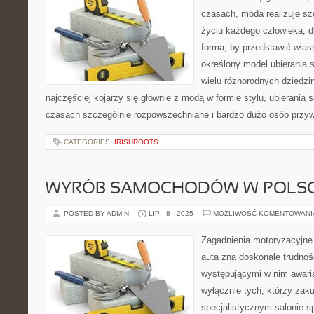
czasach, moda realizuje sz
życiu każdego człowieka, dl
forma, by przedstawić wła
określony model ubierania s
wielu różnorodnych dziedzin
najczęściej kojarzy się głównie z modą w formie stylu, ubierania si
czasach szczególnie rozpowszechniane i bardzo dużo osób przy
CATEGORIES:
IRISHROOTS
WYRÓB SAMOCHODÓW W POLS
POSTED BY ADMIN
LIP - 8 - 2025
MOŻLIWOŚĆ KOMENTOWAN
Zagadnienia motoryzacyjne
auta zna doskonale trudnoś
występującymi w nim awari
wyłącznie tych, którzy zaku
specjalistycznym salonie 