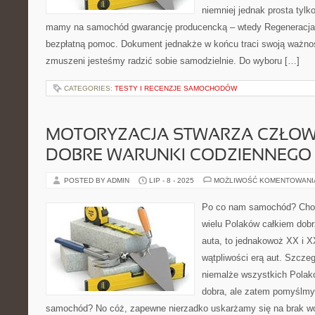
niemniej jednak prosta tyl
mamy na samochód gwarancję producencką – wtedy Regeneracja
bezpłatną pomoc. Dokument jednakże w końcu traci swoją ważno
zmuszeni jesteśmy radzić sobie samodzielnie. Do wyboru […]
CATEGORIES:
TESTY I RECENZJE SAMOCHODÓW
MOTORYZACJA STWARZA CZŁOW
DOBRE WARUNKI CODZIENNEGO 
POSTED BY ADMIN
LIP - 8 - 2025
MOŻLIWOŚĆ KOMENTOWAN
Po co nam samochód? Cho
wielu Polaków całkiem dobrz
auta, to jednakowoż XX i X
wątpliwości erą aut. Szczeg
niemalże wszystkich Polak
dobra, ale zatem pomyślmy 
samochód? No cóż, zapewne nierzadko uskarżamy się na brak 