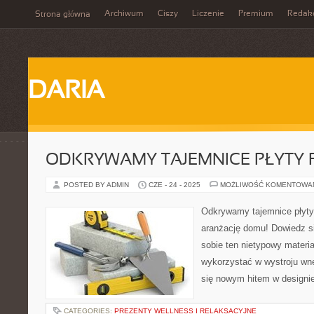
Archiwum
Ciszy
Liczenie
Premium
Redak
Strona główna
DARIA
ODKRYWAMY TAJEMNICE PŁYTY F
POSTED BY ADMIN
CZE - 24 - 2025
MOŻLIWOŚĆ KOMENTOWA
Odkrywamy tajemnice płyty 
aranżację domu! Dowiedz si
sobie ten nietypowy materia
wykorzystać w wystroju wnęt
się nowym hitem w designi
CATEGORIES:
PREZENTY WELLNESS I RELAKSACYJNE