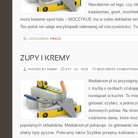
Niezależnie od tego, czy in
karpiarstwo, grunt, muchów
może łowienie spod lodu – MOCZYKIJE ma w sobie dokładnie ten 
Ten portal nie udaje encyklopedii oderwanej od rzeczywistości. Tut
CATEGORIES:
PRACA
ZUPY I KREMY
POSTED BY ADMIN
STY - 22 - 2026
MOŻLIWOŚĆ KOMENTOWA
Mediaknorr.pl to przystępny
z myślą o osobach szukaj
rozwiązań w kuchni. To miej
gotować szybko, a jednocze
domowych potraw. Na stroni
codzienne dania, które mo
popularnych składników. Mediaknorr.pl pokazuje, że gotowanie n
efekty były pyszne. Polecamy także Szybkie przepisy kulinarne i 