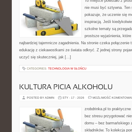
To miejsce powstało z pros
nie musi być sztywna. Ten
pokazuje, że uczenie się 
inspiracją. Jeśli kiedykolwi
szkolne tematy są przegada
prostsze wyjaśnienia, któr
najbardziej tajemnicze zagadnienia. Na stronie czeka połączenie t
edukację z ciekawostkami ze świata odkryć. Z jednej strony pojawi
uczyć się skuteczniej, jak […]
CATEGORIES:
TECHNOLOGIA W SŁOŃCU
KULTURA PICIA ALKOHOLU
POSTED BY ADMIN
STY - 17 - 2026
MOŻLIWOŚĆ KOMENTOWA
zrobdrinka.pl to praktyczne
bez stresu przygotować nie
domu – bez barmańskiego 
składników. To kolekcja pom