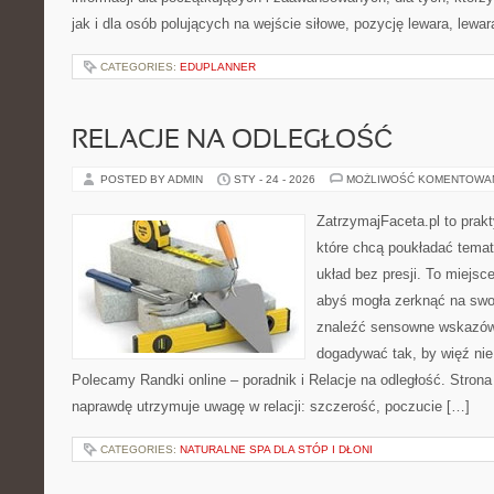
jak i dla osób polujących na wejście siłowe, pozycję lewara, lewa
CATEGORIES:
EDUPLANNER
RELACJE NA ODLEGŁOŚĆ
POSTED BY ADMIN
STY - 24 - 2026
MOŻLIWOŚĆ KOMENTOWA
ZatrzymajFaceta.pl to prakt
które chcą poukładać tema
układ bez presji. To miejsc
abyś mogła zerknąć na swo
znaleźć sensowne wskazów
dogadywać tak, by więź nie 
Polecamy Randki online – poradnik i Relacje na odległość. Strona
naprawdę utrzymuje uwagę w relacji: szczerość, poczucie […]
CATEGORIES:
NATURALNE SPA DLA STÓP I DŁONI