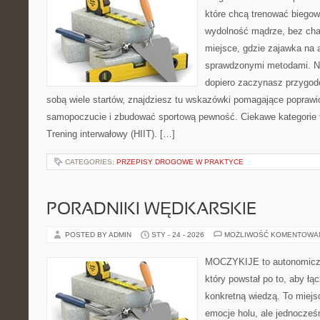
które chcą trenować biegowo
wydolność mądrze, bez chao
miejsce, gdzie zajawka na 
sprawdzonymi metodami. Ni
dopiero zaczynasz przygod
sobą wiele startów, znajdziesz tu wskazówki pomagające poprawić
samopoczucie i zbudować sportową pewność. Ciekawe kategorie to
Trening interwałowy (HIIT). […]
CATEGORIES:
PRZEPISY DROGOWE W PRAKTYCE
PORADNIKI WĘDKARSKIE
POSTED BY ADMIN
STY - 24 - 2026
MOŻLIWOŚĆ KOMENTOWA
MOCZYKIJE to autonomiczn
który powstał po to, aby ł
konkretną wiedzą. To miejs
emocje holu, ale jednocześn