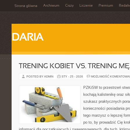
Archiwum
Ciszy
Liczenie
Premium
Redak
Strona główna
DARIA
TRENING KOBIET VS. TRENING M
POSTED BY ADMIN
STY - 25 - 2026
MOŻLIWOŚĆ KOMENTOWA
PZKiSW to przestrzeń stwor
kochają kalistenikę oraz sił
szukasz praktycznych pora
konieczności posiadania pro
tego marzysz o lepszej form
po to, by prowadzić Cię kro
informacji dla początkujących i zaawansowanych, dla tych, którzy