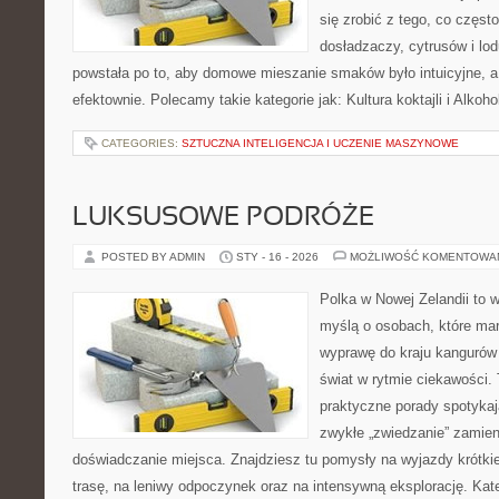
się zrobić z tego, co częst
dosładzaczy, cytrusów i lo
powstała po to, aby domowe mieszanie smaków było intuicyjne, a
efektownie. Polecamy takie kategorie jak: Kultura koktajli i Alkoho
CATEGORIES:
SZTUCZNA INTELIGENCJA I UCZENIE MASZYNOWE
LUKSUSOWE PODRÓŻE
POSTED BY ADMIN
STY - 16 - 2026
MOŻLIWOŚĆ KOMENTOWA
Polka w Nowej Zelandii to 
myślą o osobach, które mar
wyprawę do kraju kangurów 
świat w rytmie ciekawości. 
praktyczne porady spotykają
zwykłe „zwiedzanie” zamien
doświadczanie miejsca. Znajdziesz tu pomysły na wyjazdy krótkie
trasę, na leniwy odpoczynek oraz na intensywną eksplorację. Kat