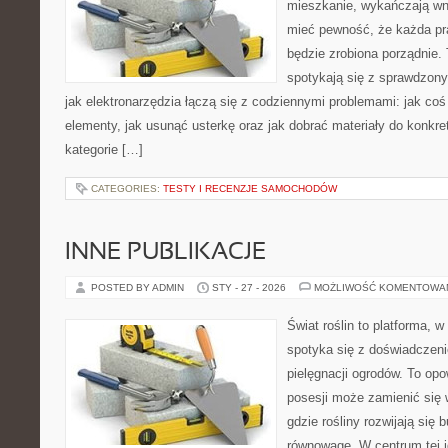
mieszkanie, wykańczają wnę
mieć pewność, że każda p
będzie zrobiona porządnie.
spotykają się z sprawdzonym
jak elektronarzędzia łączą się z codziennymi problemami: jak co
elementy, jak usunąć usterkę oraz jak dobrać materiały do konkre
kategorie […]
CATEGORIES:
TESTY I RECENZJE SAMOCHODÓW
INNE PUBLIKACJE
POSTED BY ADMIN
STY - 27 - 2026
MOŻLIWOŚĆ KOMENTOWA
Świat roślin to platforma, w 
spotyka się z doświadczeni
pielęgnacji ogrodów. To opo
posesji może zamienić się 
gdzie rośliny rozwijają się 
równowagę. W centrum tej id