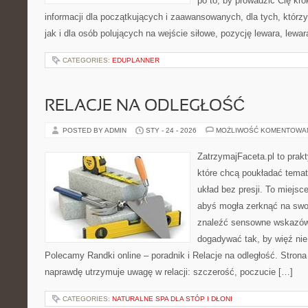
po to, by prowadzić Cię kro
informacji dla początkujących i zaawansowanych, dla tych, którzy
jak i dla osób polujących na wejście siłowe, pozycję lewara, lewa
CATEGORIES:
EDUPLANNER
RELACJE NA ODLEGŁOŚĆ
POSTED BY ADMIN
STY - 24 - 2026
MOŻLIWOŚĆ KOMENTOWA
ZatrzymajFaceta.pl to prakt
które chcą poukładać tema
układ bez presji. To miejsc
abyś mogła zerknąć na swo
znaleźć sensowne wskazów
dogadywać tak, by więź nie 
Polecamy Randki online – poradnik i Relacje na odległość. Strona
naprawdę utrzymuje uwagę w relacji: szczerość, poczucie […]
CATEGORIES:
NATURALNE SPA DLA STÓP I DŁONI