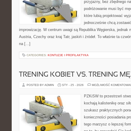
przyjazny, bez zbędnego na
podróżowanie musi być męc
które lubią projektować wyj
jednocześnie chcą zostawić
improwizację. W centrum uwagi są Republika Węgierska, jednak nat
Austria, Czechy oraz kraj Tatr, jaskiń i źródeł. To właśnie ta czw
na […]
CATEGORIES:
KONTUZJE I PROFILAKTYKA
TRENING KOBIET VS. TRENING M
POSTED BY ADMIN
STY - 25 - 2026
MOŻLIWOŚĆ KOMENTOWA
PZKiSW to przestrzeń stwor
kochają kalistenikę oraz sił
szukasz praktycznych pora
konieczności posiadania pro
tego marzysz o lepszej form