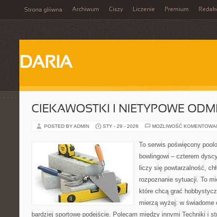
Archiwum
Ciszy
Liczenie
Premium
Redak
Strona główna
DARIA
CIEKAWOSTKI I NIETYPOWE ODM
POSTED BY ADMIN
STY - 29 - 2026
MOŻLIWOŚĆ KOMENTOWA
To serwis poświęcony poolo
bowlingowi – czterem dyscy
liczy się powtarzalność, chł
rozpoznanie sytuacji. To mi
które chcą grać hobbystyczn
mierzą wyżej: w świadome d
bardziej sportowe podejście. Polecam między innymi Techniki i stra