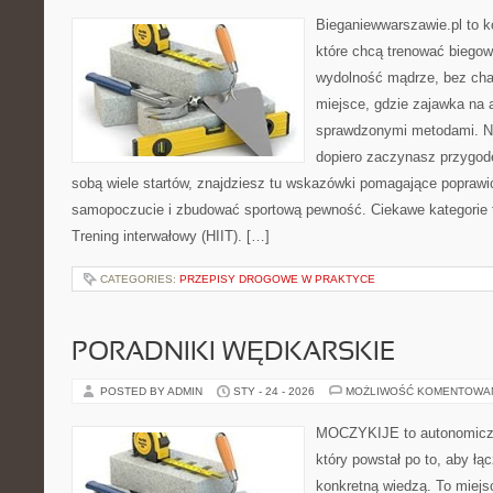
Bieganiewwarszawie.pl to k
które chcą trenować biegowo
wydolność mądrze, bez chao
miejsce, gdzie zajawka na 
sprawdzonymi metodami. Ni
dopiero zaczynasz przygod
sobą wiele startów, znajdziesz tu wskazówki pomagające poprawić
samopoczucie i zbudować sportową pewność. Ciekawe kategorie to
Trening interwałowy (HIIT). […]
CATEGORIES:
PRZEPISY DROGOWE W PRAKTYCE
PORADNIKI WĘDKARSKIE
POSTED BY ADMIN
STY - 24 - 2026
MOŻLIWOŚĆ KOMENTOWA
MOCZYKIJE to autonomiczn
który powstał po to, aby ł
konkretną wiedzą. To miejs