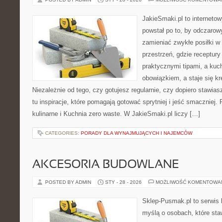
JakieSmaki.pl to internetow
powstał po to, by odczaro
zamieniać zwykłe posiłki 
przestrzeń, gdzie receptury
praktycznymi tipami, a kuc
obowiązkiem, a staje się k
Niezależnie od tego, czy gotujesz regularnie, czy dopiero stawias
tu inspiracje, które pomagają gotować sprytniej i jeść smacznie
kulinarne i Kuchnia zero waste. W JakieSmaki.pl liczy […]
CATEGORIES:
PORADY DLA WYNAJMUJĄCYCH I NAJEMCÓW
AKCESORIA BUDOWLANE
POSTED BY ADMIN
STY - 28 - 2026
MOŻLIWOŚĆ KOMENTOWA
Sklep-Pusmak.pl to serwis 
myślą o osobach, które sta