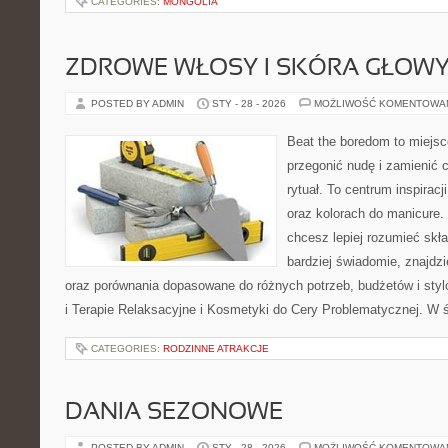
CATEGORIES:
MONGOLIA
ZDROWE WŁOSY I SKÓRA GŁOW
POSTED BY ADMIN
STY - 28 - 2026
MOŻLIWOŚĆ KOMENTOWA
Beat the boredom to miejsc
przegonić nudę i zamienić 
rytuał. To centrum inspira
oraz kolorach do manicure. 
chcesz lepiej rozumieć skła
bardziej świadomie, znajdzi
oraz porównania dopasowane do różnych potrzeb, budżetów i sty
i Terapie Relaksacyjne i Kosmetyki do Cery Problematycznej. W ś
CATEGORIES:
RODZINNE ATRAKCJE
DANIA SEZONOWE
POSTED BY ADMIN
STY - 28 - 2026
MOŻLIWOŚĆ KOMENTOWA