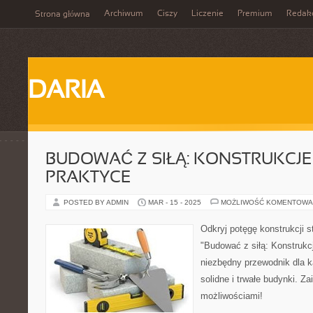
Archiwum
Ciszy
Liczenie
Premium
Redak
Strona główna
DARIA
BUDOWAĆ Z SIŁĄ: KONSTRUKCJ
PRAKTYCE
POSTED BY ADMIN
MAR - 15 - 2025
MOŻLIWOŚĆ KOMENTOWA
Odkryj potęgę konstrukcji 
"Budować z siłą: Konstrukc
niezbędny przewodnik dla 
solidne i trwałe budynki. Za
możliwościami!