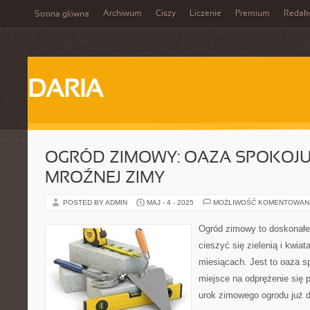
Archiwum
Ciszy
Liczenie
Premium
Redak
Strona główna
DARIA
OGRÓD ZIMOWY: OAZA SPOKOJ
MROŹNEJ ZIMY
POSTED BY ADMIN
MAJ - 4 - 2025
MOŻLIWOŚĆ KOMENTOWAN
Ogród zimowy to doskonałe
cieszyć się zielenią i kwia
miesiącach. Jest to oaza sp
miejsce na odprężenie się 
urok zimowego ogrodu już dz