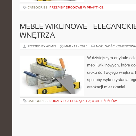
CATEGORIES:
PRZEPISY DROGOWE W PRAKTYCE
MEBLE WIKLINOWE – ELEGANCKI
WNĘTRZA
POSTED BY ADMIN
MAR - 19 - 2025
MOŻLIWOŚĆ KOMENTOWA
W dzisiejszym artykule odk
mebli wiklinowych, które do
uroku do Twojego wnętrza. 
sposoby wykorzystania tego
aranżacji mieszkania!
CATEGORIES:
PORADY DLA POCZĄTKUJĄCYCH JEŹDŹCÓW