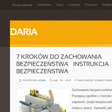
Archiwum
Ciszy
Liczenie
Premium
Redak
Strona główna
DARIA
7 KROKÓW DO ZACHOWANIA
BEZPIECZEŃSTWA – INSTRUKCJA
BEZPIECZEŃSTWA
POSTED BY ADMIN
KWI - 30 - 2025
MOŻLIWOŚĆ KOMENTOWA
Zachowanie bezpieczeństwa 
Postępuj zgodnie z instruk
zapewnić swoje bezpieczeń
miejscu pracy. Sprawdź jaki