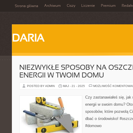
Archiwum
Ciszy
Liczenie
Premium
Redak
Strona główna
DARIA
NIEZWYKŁE SPOSOBY NA OSZC
ENERGII W TWOIM DOMU
POSTED BY ADMIN
MAJ - 21 - 2025
MOŻLIWOŚĆ KOMENTOWA
Czy zastanawiałeś się, ja
energii w swoim domu? Oto 
sposobów, które pozwolą Ci
dbać o środowisko! #oszczę
#domowo