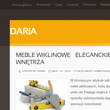
Archiwum
Ciszy
Liczenie
Premium
Redak
Strona główna
DARIA
MEBLE WIKLINOWE – ELEGANCKI
WNĘTRZA
POSTED BY ADMIN
MAR - 19 - 2025
MOŻLIWOŚĆ KOMENTOWA
W dzisiejszym artykule odk
mebli wiklinowych, które do
uroku do Twojego wnętrza. 
sposoby wykorzystania tego
aranżacji mieszkania!