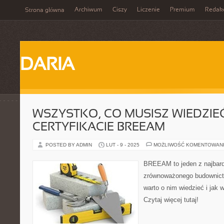
Archiwum
Ciszy
Liczenie
Premium
Redak
Strona główna
DARIA
WSZYSTKO, CO MUSISZ WIEDZIE
CERTYFIKACIE BREEAM
POSTED BY ADMIN
LUT - 9 - 2025
MOŻLIWOŚĆ KOMENTOWAN
BREEAM to jeden z najbard
zrównoważonego budownict
warto o nim wiedzieć i jak 
Czytaj więcej tutaj!