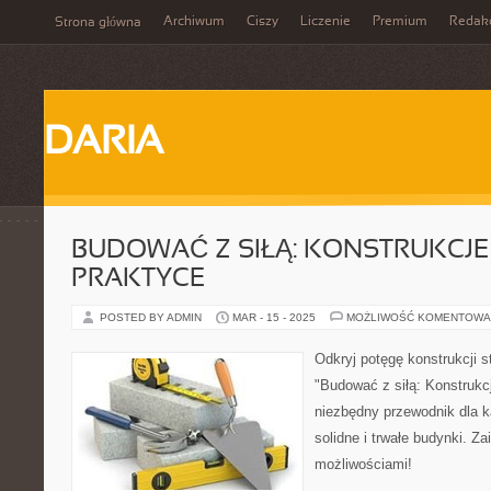
Archiwum
Ciszy
Liczenie
Premium
Redak
Strona główna
DARIA
BUDOWAĆ Z SIŁĄ: KONSTRUKCJ
PRAKTYCE
POSTED BY ADMIN
MAR - 15 - 2025
MOŻLIWOŚĆ KOMENTOWA
Odkryj potęgę konstrukcji 
"Budować z siłą: Konstrukc
niezbędny przewodnik dla 
solidne i trwałe budynki. Za
możliwościami!