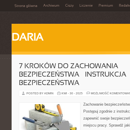
Archiwum
Ciszy
Liczenie
Premium
Redak
Strona główna
DARIA
7 KROKÓW DO ZACHOWANIA
BEZPIECZEŃSTWA – INSTRUKCJA
BEZPIECZEŃSTWA
POSTED BY ADMIN
KWI - 30 - 2025
MOŻLIWOŚĆ KOMENTOWA
Zachowanie bezpieczeństwa 
Postępuj zgodnie z instruk
zapewnić swoje bezpieczeń
miejscu pracy. Sprawdź jaki