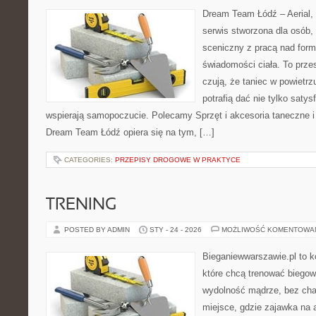
Dream Team Łódź – Aerial, 
serwis stworzona dla osób,
sceniczny z pracą nad formą
świadomości ciała. To przes
czują, że taniec w powietrz
potrafią dać nie tylko satysf
wspierają samopoczucie. Polecamy Sprzęt i akcesoria taneczne i
Dream Team Łódź opiera się na tym, […]
CATEGORIES:
PRZEPISY DROGOWE W PRAKTYCE
TRENING
POSTED BY ADMIN
STY - 24 - 2026
MOŻLIWOŚĆ KOMENTOWA
Bieganiewwarszawie.pl to k
które chcą trenować biegowo
wydolność mądrze, bez chao
miejsce, gdzie zajawka na 