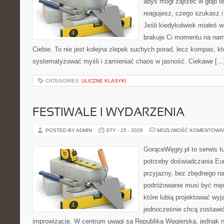
abyś mógł zajrzeć w głąb te
reagujesz, czego szukasz 
Jeśli kiedykolwiek miałeś 
brakuje Ci momentu na namy
Ciebie. To nie jest kolejna zlepek suchych porad, lecz kompas, 
systematyzować myśli i zamieniać chaos w jasność. Ciekawe […
CATEGORIES:
ULICZNE KLASYKI
FESTIWALE I WYDARZENIA
POSTED BY ADMIN
STY - 25 - 2026
MOŻLIWOŚĆ KOMENTOWA
GorąceWęgry.pl to serwis tu
potrzeby doświadczania Eu
przyjazny, bez zbędnego na
podróżowanie musi być męc
które lubią projektować wyj
jednocześnie chcą zostawić
improwizację. W centrum uwagi są Republika Węgierska, jednak nat