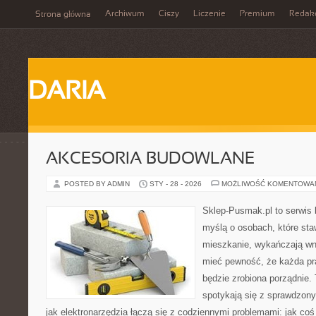
Archiwum
Ciszy
Liczenie
Premium
Redak
Strona główna
DARIA
AKCESORIA BUDOWLANE
POSTED BY ADMIN
STY - 28 - 2026
MOŻLIWOŚĆ KOMENTOWA
Sklep-Pusmak.pl to serwis 
myślą o osobach, które sta
mieszkanie, wykańczają wnę
mieć pewność, że każda p
będzie zrobiona porządnie.
spotykają się z sprawdzonym
jak elektronarzędzia łączą się z codziennymi problemami: jak co