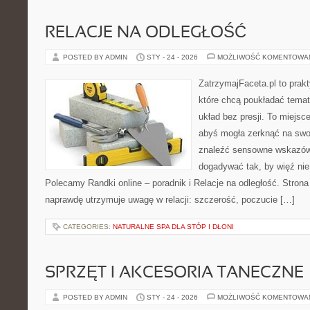
RELACJE NA ODLEGŁOŚĆ
POSTED BY ADMIN
STY - 24 - 2026
MOŻLIWOŚĆ KOMENTOWA
ZatrzymajFaceta.pl to prakt
które chcą poukładać tema
układ bez presji. To miejsc
abyś mogła zerknąć na swo
znaleźć sensowne wskazów
dogadywać tak, by więź nie 
Polecamy Randki online – poradnik i Relacje na odległość. Strona
naprawdę utrzymuje uwagę w relacji: szczerość, poczucie […]
CATEGORIES:
NATURALNE SPA DLA STÓP I DŁONI
SPRZĘT I AKCESORIA TANECZNE
POSTED BY ADMIN
STY - 24 - 2026
MOŻLIWOŚĆ KOMENTOWA