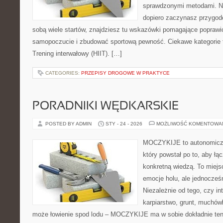
sprawdzonymi metodami. Ni
dopiero zaczynasz przygod
sobą wiele startów, znajdziesz tu wskazówki pomagające poprawić
samopoczucie i zbudować sportową pewność. Ciekawe kategorie to
Trening interwałowy (HIIT). […]
CATEGORIES:
PRZEPISY DROGOWE W PRAKTYCE
PORADNIKI WĘDKARSKIE
POSTED BY ADMIN
STY - 24 - 2026
MOŻLIWOŚĆ KOMENTOWA
MOCZYKIJE to autonomiczn
który powstał po to, aby ł
konkretną wiedzą. To miejs
emocje holu, ale jednocześn
Niezależnie od tego, czy in
karpiarstwo, grunt, muchów
może łowienie spod lodu – MOCZYKIJE ma w sobie dokładnie ten 