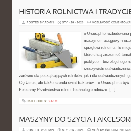
HISTORIA ROLNICTWA I TRADYCJE
POSTED BY ADMIN
STY - 26 - 2026
MOŻLIWOŚĆ KOMENTOWA
e-Ursus.pl to rozbudowana 
maszynom uciągowym oraz 
sprzętowi rolnemu. To miej
które chcą zrozumieć tema
praktyce – bez zbędnego na
rzeczywiste doświadczenia
zarówno dla początkujących rolników, jak i dla doświadczonych go
Cię Ursus, ale także szeroki świat traktorów – e-Ursus.pl ma być
Polecamy Przetwórstwo rolne i Technologie rolnicze. […]
CATEGORIES:
SUZUKI
MASZYNY DO SZYCIA I AKCESOR
POSTED BY ADMIN
STY - 26 - 2026
MOŻLIWOŚĆ KOMENTOWA