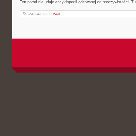
Ten portal nie udaje encyklopedii oderwanej od rzeczywistości. Tut
CATEGORIES:
PRACA