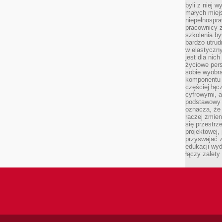
byli z niej 
małych miej
niepełnospra
pracownicy z
szkolenia by
bardzo utrud
w elastyczn
jest dla nic
życiowe pers
sobie wyobra
komponentu o
częściej łąc
cyfrowymi, a 
podstawowy 
oznacza, że 
raczej zmien
się przestrz
projektowej,
przyswajać 
edukacji wyd
łączy zalety