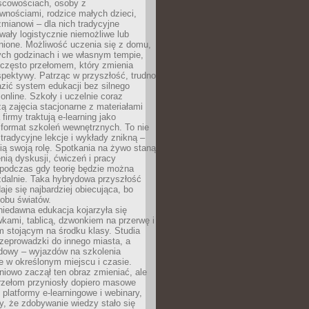
scowościach, osoby z
wnościami, rodzice małych dzieci,
mianowi – dla nich tradycyjne
wały logistycznie niemożliwe lub
nione. Możliwość uczenia się z domu,
ych godzinach i we własnym tempie,
h często przełomem, który zmienia
pektywy. Patrząc w przyszłość, trudno
zić system edukacji bez silnego
nline. Szkoły i uczelnie coraz
zą zajęcia stacjonarne z materiałami
firmy traktują e-learning jako
format szkoleń wewnętrznych. To nie
tradycyjne lekcje i wykłady znikną –
ią swoją rolę. Spotkania na żywo staną
enią dyskusji, ćwiczeń i pracy
 podczas gdy teorię będzie można
zdalnie. Taka hybrydowa przyszłość
aje się najbardziej obiecująca, bo
 obu światów.
iedawna edukacja kojarzyła się
wkami, tablicą, dzwonkiem na przerwę i
 stojącym na środku klasy. Studia
zeprowadzki do innego miasta, a
dowy – wyjazdów na szkolenia
 w określonym miejscu i czasie.
pniowo zaczął ten obraz zmieniać, ale
rzełom przyniosły dopiero masowe
, platformy e-learningowe i webinary,
ły, że zdobywanie wiedzy stało się