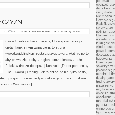
po omacku –
obejrzeć prz
dany kurs r
certyfikatem,
Nie można j
Uczenie się
ŻCZYZN
Brak fizyczn
sprawia, że 
później, a „p
FITNESS
 2026
MOŻLIWOŚĆ KOMENTOWANIA
ZOSTAŁA WYŁĄCZONA
DLA
Dla wielu os
MĘŻCZYZN
– kiedy ucz
Cześć! Jeśli szukasz miejsca, które spina trening z
kliknięcie d
wiadomości 
dietą i konkretnym wsparciem, to strona
powodu cora
www.dawidulinski.pl została przygotowana właśnie po to,
dotyczące z
budowania na
aby prowadzić osoby z regionu oraz klientów z całej
kwestią jes
Polski w drodze do lepszej kondycji. „Trener personalny
stworzyć w i
pojawia się
Piła – Dawid | Treningi i dieta online” to nie tylko hasło,
uczelnie i fi
działają ano
rtej o program, ocenę i indywidualizację do Twoich założeń.
trudno zwery
reningu i Wyzwania i […]
niezależnych 
użytkownika 
obiecuje str
absolwenci: 
materiał był
pytania i pr
online otwie
byli z niej 