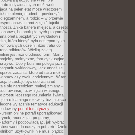
 pozwalają uczyć się w tempie
 do indywidualnych możliwości.
jąca na pełen etat może wieczorem
uł szkolenia, student – powtórzyć
ed egzaminem, a rodzic – w przerwie
wymi obowiązkami zgłębić tajniki
tności. Znika bariera miejsca, a często
finansowa, bo obok płatnych programów
omna oferta bezpłatnych wykładów i
edza, która kiedyś była dostępna tylko
omowanych uczelni, dziś trafia do
rona odbiorców. Wielką zaletą
online jest różnorodność form. Mamy
, projekty praktyczne, fora dyskusyjne,
na żywo. Dobry kurs nie polega już na
nagraniu wykładowcy, lecz angażuje
oprzez zadania, które od razu można
w pracy czy życiu codziennym. W ten
acja przestaje być oderwana od
staje się narzędziem realnej zmiany –
du, awansu, rozwinięcia własnego
o prostu lepszego rozumienia świata.
jem e-learningu rozkwitły też miejsca
ięcone wyłącznie tematyce edukacji
zbudowany
portal tematyczny
kursom online potrafi uporządkować
rynek, recenzując programy,
latformy i podpowiadając, jak wybrać
ostosowane do naszych potrzeb. Dzięki
odnikom użytkownik nie musi błądzić