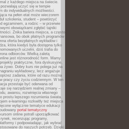
mal z każdego miejsca na świecie.
 pozwalają uczyć się w tempie
 do indywidualnych możliwości.
jąca na pełen etat może wieczorem
uł szkolenia, student – powtórzyć
ed egzaminem, a rodzic – w przerwie
wymi obowiązkami zgłębić tajniki
tności. Znika bariera miejsca, a często
finansowa, bo obok płatnych programów
omna oferta bezpłatnych wykładów i
edza, która kiedyś była dostępna tylko
omowanych uczelni, dziś trafia do
rona odbiorców. Wielką zaletą
online jest różnorodność form. Mamy
, projekty praktyczne, fora dyskusyjne,
na żywo. Dobry kurs nie polega już na
nagraniu wykładowcy, lecz angażuje
oprzez zadania, które od razu można
w pracy czy życiu codziennym. W ten
acja przestaje być oderwana od
staje się narzędziem realnej zmiany –
du, awansu, rozwinięcia własnego
o prostu lepszego rozumienia świata.
jem e-learningu rozkwitły też miejsca
ięcone wyłącznie tematyce edukacji
zbudowany
portal tematyczny
kursom online potrafi uporządkować
rynek, recenzując programy,
latformy i podpowiadając, jak wybrać
ostosowane do naszych potrzeb. Dzięki