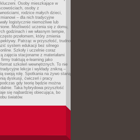
wykluczeni. Osoby mieszkające w
scowościach, osoby z
wnościami, rodzice małych dzieci,
mianowi – dla nich tradycyjne
wały logistycznie niemożliwe lub
nione. Możliwość uczenia się z domu,
ych godzinach i we własnym tempie,
h często przełomem, który zmienia
pektywy. Patrząc w przyszłość, trudno
zić system edukacji bez silnego
nline. Szkoły i uczelnie coraz
zą zajęcia stacjonarne z materiałami
firmy traktują e-learning jako
format szkoleń wewnętrznych. To nie
tradycyjne lekcje i wykłady znikną –
ią swoją rolę. Spotkania na żywo staną
enią dyskusji, ćwiczeń i pracy
 podczas gdy teorię będzie można
zdalnie. Taka hybrydowa przyszłość
aje się najbardziej obiecująca, bo
 obu światów.