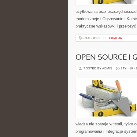
użytkowania oraz oszczędnościach 
modernizacje i Ogrzewanie i Komin
praktyczne wskazówki i przełożyć 
CATEGORIES:
EDUKACJA
OPEN SOURCE I 
POSTED BY ADMIN
STY - 10 -
wiedza nie zostaje w teorii, tylko
programowania i Integracje system