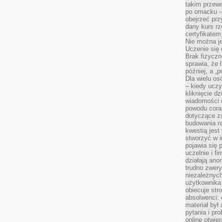
takim przew
po omacku –
obejrzeć prz
dany kurs r
certyfikatem,
Nie można j
Uczenie się
Brak fizyczn
sprawia, że 
później, a „p
Dla wielu os
– kiedy ucz
kliknięcie d
wiadomości 
powodu cora
dotyczące z
budowania na
kwestią jes
stworzyć w i
pojawia się
uczelnie i fi
działają ano
trudno zwery
niezależnych 
użytkownika 
obiecuje str
absolwenci: 
materiał był
pytania i pr
online otwie