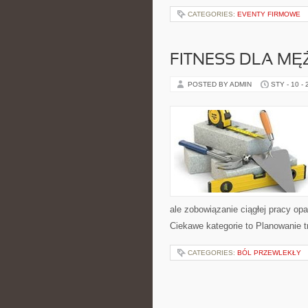
CATEGORIES:
EVENTY FIRMOWE
FITNESS DLA MĘ
POSTED BY ADMIN
STY - 10 -
ale zobowiązanie ciągłej pracy opa
Ciekawe kategorie to Planowanie t
CATEGORIES:
BÓL PRZEWLEKŁY