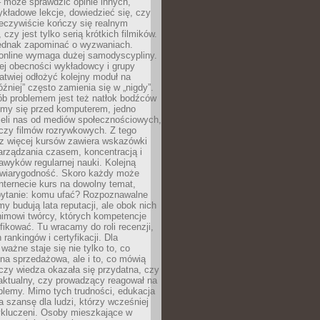
 może sprawdzić opinie innych,
ykładowe lekcje, dowiedzieć się, czy
zeczywiście kończy się realnym
 czy jest tylko serią krótkich filmików.
ednak zapominać o wyzwaniach.
 online wymaga dużej samodyscypliny.
ej obecności wykładowcy i grupy
łatwiej odłożyć kolejny moduł na
óźniej” często zamienia się w „nigdy”.
ób problemem jest też natłok bodźców
ymy się przed komputerem, jedno
zieli nas od mediów społecznościowych,
czy filmów rozrywkowych. Z tego
z więcej kursów zawiera wskazówki
arządzania czasem, koncentracją i
wyków regularnej nauki. Kolejną
t wiarygodność. Skoro każdy może
nternecie kurs na dowolny temat,
 pytanie: komu ufać? Rozpoznawalne
rmy budują lata reputacji, ale obok nich
nimowi twórcy, których kompetencje
fikować. Tu wracamy do roli recenzji,
rankingów i certyfikacji. Dla
ważne staje się nie tylko to, co
ona sprzedażowa, ale i to, co mówią
czy wiedza okazała się przydatna, czy
 aktualny, czy prowadzący reagował na
oblemy. Mimo tych trudności, edukacja
ra szansę dla ludzi, którzy wcześniej
wykluczeni. Osoby mieszkające w