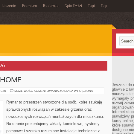
Liczenie
Premium
Redakcja
Tagi
Tagi
Spis Treści
SUB
026
 HOME
Jeszcze do n
głównie z ła
SYSTEMY
 2026
MOŻLIWOŚĆ KOMENTOWANIA
ZOSTAŁA WYŁĄCZONA
nauczycielem
SMART
HOME
wymagały pr
Rymar to przestrzeń stworzone dla osób, które szukają
rozwój zawo
organizowane
sprawdzonych rozwiązań w zakresie grzania oraz
Internet sto
prawdziwy p
nowoczesnych rozwiązań montażowych dla mieszkania.
kursy online
Na stronie prezentujemy wkłady kominkowe, systemy
które sprawi
dostępne nie
pompowe i szeroko rozumiane instalacje techniczne z