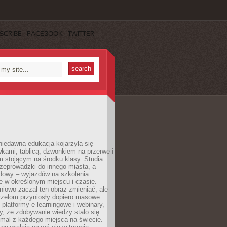
SCRIBE
FACEBOOK
TWITTER
iedawna edukacja kojarzyła się
wkami, tablicą, dzwonkiem na przerwę i
 stojącym na środku klasy. Studia
zeprowadzki do innego miasta, a
dowy – wyjazdów na szkolenia
 w określonym miejscu i czasie.
pniowo zaczął ten obraz zmieniać, ale
rzełom przyniosły dopiero masowe
, platformy e-learningowe i webinary,
ły, że zdobywanie wiedzy stało się
mal z każdego miejsca na świecie.