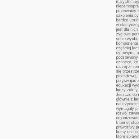
małych miej
niepełnospra
pracownicy z
szkolenia by
bardzo utrud
w elastyczn
jest dla nic
życiowe pers
sobie wyobra
komponentu o
częściej łąc
cyfrowymi, a 
podstawowy 
oznacza, że 
raczej zmien
się przestrz
projektowej,
przyswajać 
edukacji wyd
łączy zalety
Jeszcze do n
głównie z ła
nauczycielem
wymagały pr
rozwój zawo
organizowane
Internet sto
prawdziwy p
kursy online
które sprawi