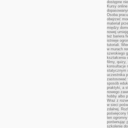
dostępne nie
Kursy online
dopasowanym
Osoba pracu
obejrzeć mod
materiał prz
między domo
nowej umieję
też bariera 
istnieje ogr
tutoriali. Wi
w murach ren
szerokiego g
kształcenia 
filmy, quizy
konsultacje 
statycznym 
uczestnika p
zastosować 
sposób eduk
praktyki, a 
nowego zawo
hobby albo p
Wraz z rozwo
w sieci pośw
zdalnej. Ro
poświęcony 
ten ogromny 
porównując p
szkolenie d