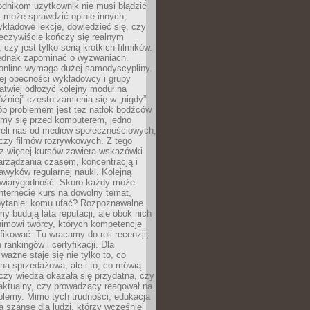
odnikom użytkownik nie musi błądzić
 może sprawdzić opinie innych,
ykładowe lekcje, dowiedzieć się, czy
zeczywiście kończy się realnym
 czy jest tylko serią krótkich filmików.
ednak zapominać o wyzwaniach.
 online wymaga dużej samodyscypliny.
ej obecności wykładowcy i grupy
łatwiej odłożyć kolejny moduł na
óźniej” często zamienia się w „nigdy”.
ób problemem jest też natłok bodźców
ymy się przed komputerem, jedno
zieli nas od mediów społecznościowych,
czy filmów rozrywkowych. Z tego
z więcej kursów zawiera wskazówki
arządzania czasem, koncentracją i
wyków regularnej nauki. Kolejną
t wiarygodność. Skoro każdy może
nternecie kurs na dowolny temat,
 pytanie: komu ufać? Rozpoznawalne
rmy budują lata reputacji, ale obok nich
nimowi twórcy, których kompetencje
fikować. Tu wracamy do roli recenzji,
rankingów i certyfikacji. Dla
ważne staje się nie tylko to, co
ona sprzedażowa, ale i to, co mówią
czy wiedza okazała się przydatna, czy
 aktualny, czy prowadzący reagował na
oblemy. Mimo tych trudności, edukacja
ra szansę dla ludzi, którzy wcześniej