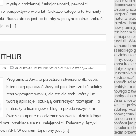
Kursy online
myślą o codziennej funkcjonalności, pewności
dopasowanym
Osoba pracu
w perspektywie wielu lat. Ciekawe kategorie to Remonty i
obejrzeć mod
materiał prz
ki. Nasza strona jest po to, aby w jednym centrum zebrać
między domo
je na […]
nowej umieję
też bariera 
istnieje ogr
tutoriali. Wi
w murach ren
szerokiego g
kształcenia 
GITHUB
filmy, quizy
konsultacje 
OPEN
 2026
MOŻLIWOŚĆ KOMENTOWANIA
ZOSTAŁA WYŁĄCZONA
statycznym 
SOURCE
uczestnika p
I
zastosować 
GITHUB
Programista Java to przestrzeń stworzone dla osób,
sposób eduk
które chcą opanować Javy od podstaw i zrobić solidny
praktyki, a 
nowego zawo
start w programowaniu, ale też dla tych, którzy już
hobby albo p
Wraz z rozwo
tworzą aplikacje i szukają konkretnych rozwiązań. To
w sieci pośw
materiały e-learningowe, blog, a przede wszystkim
zdalnej. Ro
poświęcony 
ćwiczenia oparte o codzienne wyzwania, dzięki którym
ten ogromny 
 od razu przekłada się na umiejętności. Polecamy Języki
porównując p
szkolenie d
ów i API. W centrum tej strony jest […]
takim przew