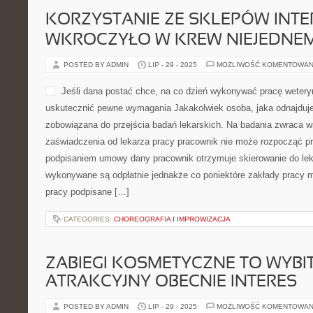
KORZYSTANIE ZE SKLEPÓW INT
WKROCZYŁO W KREW NIEJEDNEM
POSTED BY ADMIN
LIP - 29 - 2025
MOŻLIWOŚĆ KOMENTOWAN
Jeśli dana postać chce, na co dzień wykonywać pracę weter
uskutecznić pewne wymagania Jakakolwiek osoba, jaka odnajduje 
zobowiązana do przejścia badań lekarskich. Na badania zwraca 
zaświadczenia od lekarza pracy pracownik nie może rozpocząć pr
podpisaniem umowy dany pracownik otrzymuje skierowanie do lek
wykonywane są odpłatnie jednakże co poniektóre zakłady pracy
pracy podpisane […]
CATEGORIES:
CHOREOGRAFIA I IMPROWIZACJA
ZABIEGI KOSMETYCZNE TO WYBI
ATRAKCYJNY OBECNIE INTERES
POSTED BY ADMIN
LIP - 29 - 2025
MOŻLIWOŚĆ KOMENTOWAN