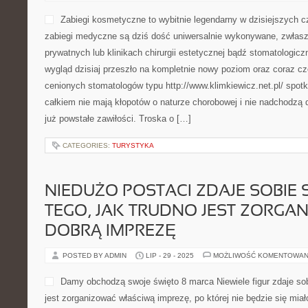
Zabiegi kosmetyczne to wybitnie legendarny w dzisiejszych c
zabiegi medyczne są dziś dość uniwersalnie wykonywane, zwłas
prywatnych lub klinikach chirurgii estetycznej bądź stomatologicz
wygląd dzisiaj przeszło na kompletnie nowy poziom oraz coraz cz
cenionych stomatologów typu http://www.klimkiewicz.net.pl/ spot
całkiem nie mają kłopotów o naturze chorobowej i nie nadchodzą 
już powstałe zawiłości. Troska o […]
CATEGORIES:
TURYSTYKA
NIEDUŻO POSTACI ZDAJE SOBIE
TEGO, JAK TRUDNO JEST ZORGA
DOBRĄ IMPREZĘ
POSTED BY ADMIN
LIP - 29 - 2025
MOŻLIWOŚĆ KOMENTOWAN
Damy obchodzą swoje święto 8 marca Niewiele figur zdaje sob
jest zorganizować właściwą imprezę, po której nie będzie się mia