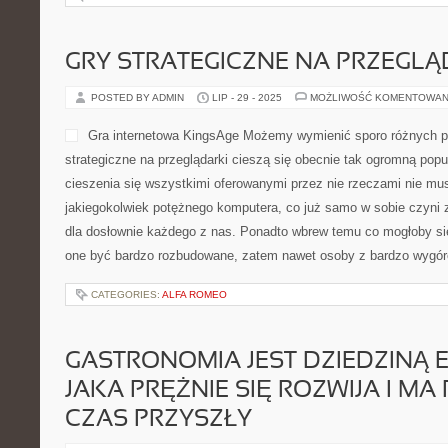
GRY STRATEGICZNE NA PRZEGLĄ
POSTED BY ADMIN
LIP - 29 - 2025
MOŻLIWOŚĆ KOMENTOWAN
Gra internetowa KingsAge Możemy wymienić sporo różnych p
strategiczne na przeglądarki cieszą się obecnie tak ogromną pop
cieszenia się wszystkimi oferowanymi przez nie rzeczami nie mu
jakiegokolwiek potężnego komputera, co już samo w sobie czyni 
dla dosłownie każdego z nas. Ponadto wbrew temu co mogłoby si
one być bardzo rozbudowane, zatem nawet osoby z bardzo wygó
CATEGORIES:
ALFA ROMEO
GASTRONOMIA JEST DZIEDZINĄ 
JAKA PRĘŻNIE SIĘ ROZWIJA I MA
CZAS PRZYSZŁY