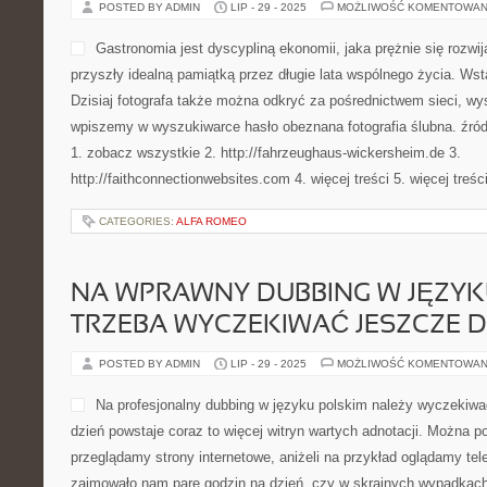
POSTED BY ADMIN
LIP - 29 - 2025
MOŻLIWOŚĆ KOMENTOWAN
Gastronomia jest dyscypliną ekonomii, jaka prężnie się rozwi
przyszły idealną pamiątką przez długie lata wspólnego życia. Wst
Dzisiaj fotografa także można odkryć za pośrednictwem sieci, wys
wpiszemy w wyszukiwarce hasło obeznana fotografia ślub
1. zobacz wszystkie 2. http://fahrzeughaus-wickersheim.de 3.
http://faithconnectionwebsites.com 4. więcej treści 5. więcej treśc
CATEGORIES:
ALFA ROMEO
NA WPRAWNY DUBBING W JĘZYK
TRZEBA WYCZEKIWAĆ JESZCZE D
POSTED BY ADMIN
LIP - 29 - 2025
MOŻLIWOŚĆ KOMENTOWAN
Na profesjonalny dubbing w języku polskim należy wyczekiwać
dzień powstaje coraz to więcej witryn wartych adnotacji. Można p
przeglądamy strony internetowe, aniżeli na przykład oglądamy tel
zajmowało nam parę godzin na dzień, czy w skrajnych wypadka