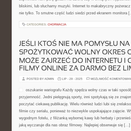
bliskimi, lub słuchamy muzyki. Internet to makabryczny pożeracz
nie tylko. To smutne część ludzi siedzi przed ekranem monitora 
CATEGORIES:
CHORWACJA
JEŚLI KTOŚ NIE MA POMYSŁU NA 
SPOŻYTKOWAĆ WOLNY OKRES O
MOŻE ZAJRZEĆ DO INTERNETU I 
FILMY ONLINE ZA DARMO BEZ LI
POSTED BY ADMIN
LIP - 29 - 2025
MOŻLIWOŚĆ KOMENTOWAN
oszukanie wariografu Każdy spędza wolny czas w taki sposób
przyjemność. Jedni pielęgnują sporty, inni spotykają się ze znajom
poczytać ciekawą publikację. Wielu również ludzi lubi się zrelak
filmie czy serialu, ponieważ to niezwykle uspokajające zajęcie. W
wygodnym fotelu, z filiżanką wybornej kawy lub herbaty i przenieś
jaką wyczaruje dla nas obraz filmowy. Najlepiej obserwuje się […]