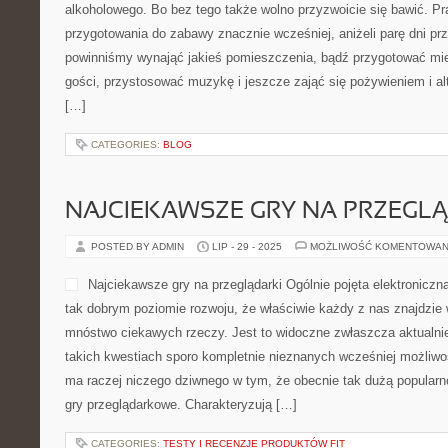
alkoholowego. Bo bez tego także wolno przyzwoicie się bawić. Pr
przygotowania do zabawy znacznie wcześniej, aniżeli parę dni p
powinniśmy wynająć jakieś pomieszczenia, bądź przygotować m
gości, przystosować muzykę i jeszcze zająć się pożywieniem i al
[…]
CATEGORIES:
BLOG
NAJCIEKAWSZE GRY NA PRZEGL
POSTED BY ADMIN
LIP - 29 - 2025
MOŻLIWOŚĆ KOMENTOWAN
Najciekawsze gry na przeglądarki Ogólnie pojęta elektroniczn
tak dobrym poziomie rozwoju, że właściwie każdy z nas znajdzie w
mnóstwo ciekawych rzeczy. Jest to widoczne zwłaszcza aktualnie,
takich kwestiach sporo kompletnie nieznanych wcześniej możliwoś
ma raczej niczego dziwnego w tym, że obecnie tak dużą popularn
gry przeglądarkowe. Charakteryzują […]
CATEGORIES:
TESTY I RECENZJE PRODUKTÓW FIT