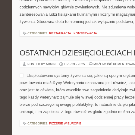
codziennych nawyków, głównie żywieniowych. Nie zdumiewa wobe
zainteresowania ludzi książkami kulinarnymi i licznymi magazyn
żywienia. Stosowna dieta to niemniej jednak wyłącznie podstawa, 
CATEGORIES:
RESTAURACJA I KONSERWACJA
OSTATNICH DZIESIĘCIOLECIACH 
POSTED BY ADMIN
LIP - 29 - 2025
MOŻLIWOŚĆ KOMENTOWAN
Eksploatowane systemy żywienia się, jakie są sporym oręże
powstawaniu miażdżycy Weterynaria oznaczana jest również, ja
oraz jest to oświata, która wszelkie swe zagadnienia dedykuje zw
tego każdy weterynarz zajmuje się w swej codziennej pracy lecz
bierze pod szczególną uwagę profilaktykę, to naturalnie dzięki ja
uniknąć, i im zapobiec. Z tego również względu zgodnie można 
CATEGORIES:
PIZZERIE W EUROPIE