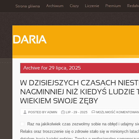
Archiwum
Ciszy
Liczenie
Premium
Redak
Strona główna
DARIA
Archive for 29 lipca, 2025
W DZISIEJSZYCH CZASACH NIEST
NAGMINNIEJ NIŻ KIEDYŚ LUDZIE 
WIEKIEM SWOJE ZĘBY
POSTED BY ADMIN
LIP - 29 - 2025
MOŻLIWOŚĆ KOMENTOWAN
Raz na jakikolwiek czas zezwolmy sobie na obłęd i udajmy s
Relaks oraz troszczenie się o zdrowie stało się w minionych lat
detalem życia każdej rodziny. Troska o profesjonalne samopoczuc