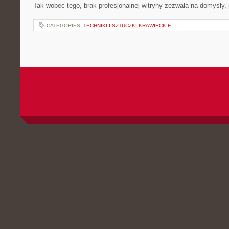
Tak wobec tego, brak profesjonalnej witryny zezwala na domysły,
CATEGORIES:
TECHNIKI I SZTUCZKI KRAWIECKIE