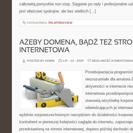
całkowitą pomysłów non stop. Sięganie po rady i profesjonalne us
jest właściwe spokojne, ale bez wielkich […]
CATEGORIES:
PALMTREEVIEW
AŻEBY DOMENA, BĄDŹ TEŻ STR
INTERNETOWA
POSTED BY ADMIN
LIP - 13 - 2025
MOŻLIWOŚĆ KOMENTOWAN
Przedsięwzięcia programist
niezrozumiałe dla amatora 
aktywności w internecie ni
internetowa przedsięwzięcia
stanowią wizytówkę korporac
odwiedzających je internautó
wybitnie rozpowszechnionym narzędziem do działalności korporac
kontrahent w pierwszej kolejności zagląda do internetu, zapoznaje
przedstawioną na stronie internetowej, dopiero później dochodzi 