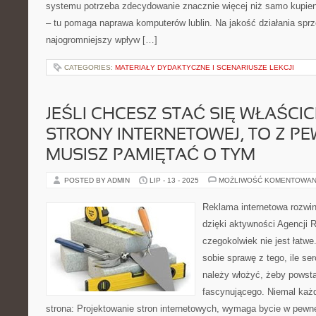
systemu potrzeba zdecydowanie znacznie więcej niż samo kupie
– tu pomaga naprawa komputerów lublin. Na jakość działania sp
najogromniejszy wpływ […]
CATEGORIES:
MATERIAŁY DYDAKTYCZNE I SCENARIUSZE LEKCJI
JEŚLI CHCESZ STAĆ SIĘ WŁAŚCI
STRONY INTERNETOWEJ, TO Z P
MUSISZ PAMIĘTAĆ O TYM
POSTED BY ADMIN
LIP - 13 - 2025
MOŻLIWOŚĆ KOMENTOWAN
Reklama internetowa rozwin
dzięki aktywności Agencji
czegokolwiek nie jest łatw
sobie sprawę z tego, ile ser
należy włożyć, żeby powsta
fascynującego. Niemal każ
strona: Projektowanie stron internetowych, wymaga bycie w pewne