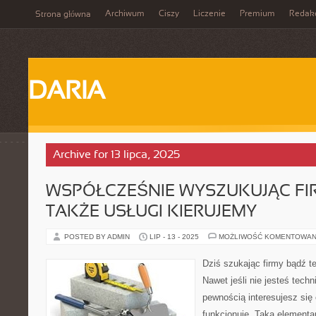
Archiwum
Ciszy
Liczenie
Premium
Redak
Strona główna
DARIA
Archive for 13 lipca, 2025
WSPÓŁCZEŚNIE WYSZUKUJĄC FI
TAKŻE USŁUGI KIERUJEMY
POSTED BY ADMIN
LIP - 13 - 2025
MOŻLIWOŚĆ KOMENTOWAN
Dziś szukając firmy bądź te
Nawet jeśli nie jesteś tech
pewnością interesujesz się
funkcjonuje. Taka elementa