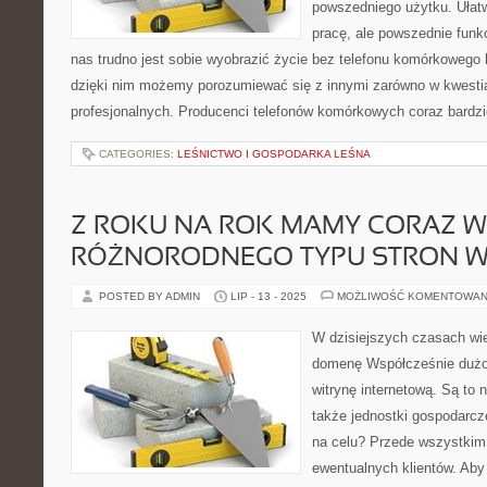
powszedniego użytku. Ułatw
pracę, ale powszednie funk
nas trudno jest sobie wyobrazić życie bez telefonu komórkowego l
dzięki nim możemy porozumiewać się z innymi zarówno w kwestia
profesjonalnych. Producenci telefonów komórkowych coraz bardzi
CATEGORIES:
LEŚNICTWO I GOSPODARKA LEŚNA
Z ROKU NA ROK MAMY CORAZ W
RÓŻNORODNEGO TYPU STRON W 
POSTED BY ADMIN
LIP - 13 - 2025
MOŻLIWOŚĆ KOMENTOWAN
W dzisiejszych czasach wi
domenę Współcześnie dużo
witrynę internetową. Są to 
także jednostki gospodarcze
na celu? Przede wszystkim 
ewentualnych klientów. Aby 