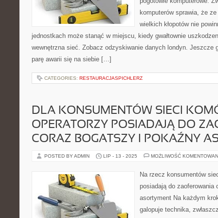
pogotowie komputerowe. Zwi
komputerów sprawia, że ze 
wielkich kłopotów nie powi
jednostkach może stanąć w miejscu, kiedy gwałtownie uszkodzen
wewnętrzna sieć. Zobacz odzyskiwanie danych londyn. Jeszcze g
parę awarii się na siebie […]
CATEGORIES:
RESTAURACJASPICHLERZ
DLA KONSUMENTÓW SIECI KO
OPERATORZY POSIADAJĄ DO Z
CORAZ BOGATSZY I POKAŹNY A
POSTED BY ADMIN
LIP - 13 - 2025
MOŻLIWOŚĆ KOMENTOWAN
Na rzecz konsumentów sie
posiadają do zaoferowania 
asortyment Na każdym kro
galopuje technika, zwłaszc