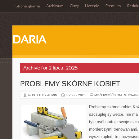
Archiwum
Ciszy
Liczenie
Premium
Redak
Strona główna
DARIA
Archive for 2 lipca, 2025
PROBLEMY SKÓRNE KOBIET
POSTED BY ADMIN
LIP - 2 - 2025
MOŻLIWOŚĆ KOMENTOWAN
Problemy skórne kobiet Każ
szczupłej sylwetce, nie ma
tyle osób katuje swoje ciało
morderczymi trenowaniami. 
wyszczupleć, to i oczywiśc