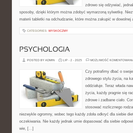
zdrowo się odżywiać, jedna
sposoby, dzięki którym można zdobyć wymarzoną sylwetkę. Niezw
materii tabletki na odchudzanie, które można zakupić w dowolnej a
CATEGORIES:
WYSKOCZMY
PSYCHOLOGIA
POSTED BY ADMIN
LIP - 2 - 2025
MOŻLIWOŚĆ KOMENTOWAN
Czy potrafimy dbać o swoj
zdrowego stylu życia, na k
oddziałuje. Teraz włada na
życia, każdy pragnie się ra
zdrowe i zadbane ciało. Co
stosować rozlicznego rodzaj
niezwykle ogromny, wobec tego każdy zdoła odkryć dla siebie diet
oczekiwania. Nie każdy jednak umie dopasować dla siebie odpowi
wie, […]