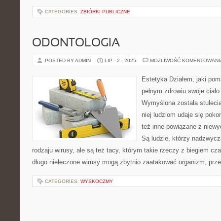
CATEGORIES:
ZBIÓRKI PUBLICZNE
ODONTOLOGIA
POSTED BY ADMIN
LIP - 2 - 2025
MOŻLIWOŚĆ KOMENTOWAN
Estetyka Działem, jaki po
pełnym zdrowiu swoje ciało
Wymyślona została stulecia 
niej ludziom udaje się pok
też inne powiązane z niewy
Są ludzie, którzy nadzwycz
rodzaju wirusy, ale są też tacy, którym takie rzeczy z biegiem cz
długo nieleczone wirusy mogą zbytnio zaatakować organizm, prz
CATEGORIES:
WYSKOCZMY